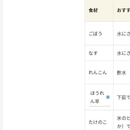
食材
おす
ごぼう
水に
なす
水に
れんこん
酢水
ほうれ
下茹
ん草
米の
たけのこ
か）