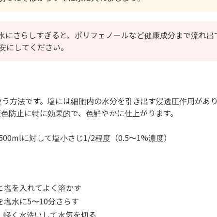
水にさらしすぎると、ポリフェノールなど健康成分まで流れ出
目安にしてください。
使う方法です。塩には細胞内の水分を引き出す浸透圧作用があ
変色防止に特に効果的で、色鮮やかに仕上がります。
500mlに対して塩小さじ1/2程度（0.5〜1%濃度）
と塩を入れてよく溶かす
を塩水に5〜10分さらす
、軽く水洗いして水気を切る