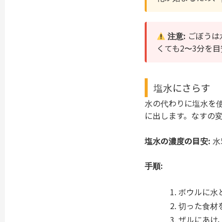
注意:
ごぼうは
くても2〜3分を
塩水にさらす
水の代わりに塩水を
に出します。なすの
塩水の濃度の目安:
水
手順:
ボウルに水
切った食材
ザルにあけ