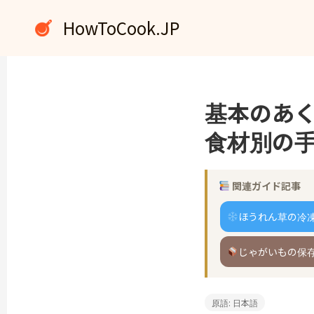
内
HowToCook.JP
容
を
ス
キ
ッ
基本のあ
プ
食材別の
関連ガイド記事
ほうれん草の冷
じゃがいもの保
原語: 日本語