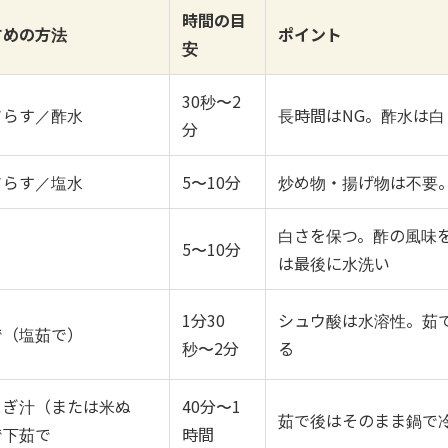
時間の目
すめの方法
ポイント
安
30秒〜2
さらす／酢水
長時間はNG。酢水は
分
さらす／塩水
5〜10分
炒め物・揚げ物は不要
白さを保つ。酢の風味
5〜10分
は最後に水洗い
1分30
シュウ酸は水溶性。茹
で（塩茹で）
秒〜2分
る
とぎ汁（または米ぬ
40分〜1
茹で後はそのまま鍋で
で下茹で
時間