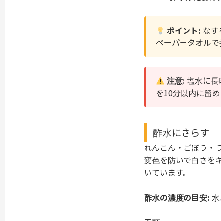
ポイント:
なす
ペーパータオルで
注意:
塩水に長
を10分以内に留
酢水にさらす
れんこん・ごぼう・
変色を防いで白さを
いています。
酢水の濃度の目安:
水