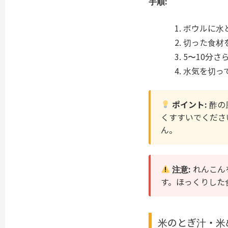
手順:
ボウルに水
切った食材
5〜10分さ
水気を切っ
ポイント:
酢の
くすすいでくださ
ん。
注意:
れんこん
す。ほっくりした
米のとぎ汁・米