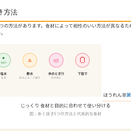
き方法
5つの方法があります。食材によって相性のいい方法が異なるた
う。
●
♨
NaCl
塩水
酢水
米のとぎ汁
下茹で
なす
れんこん・ごぼう
たけのこ
ほうれん草
じっくり
食材と目的に合わせて使い分ける
図：あく抜き5つの方法と代表的な食材