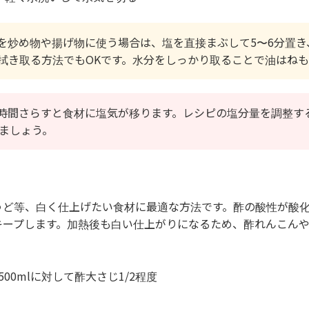
を炒め物や揚げ物に使う場合は、塩を直接まぶして5〜6分置き
拭き取る方法でもOKです。水分をしっかり取ることで油はねも
時間さらすと食材に塩気が移ります。レシピの塩分量を調整す
めましょう。
うど等、白く仕上げたい食材に最適な方法です。酢の酸性が酸
キープします。加熱後も白い仕上がりになるため、酢れんこん
500mlに対して酢大さじ1/2程度