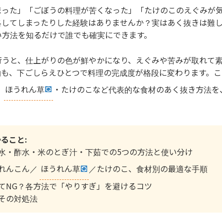
まった」「ごぼうの料理が苦くなった」「たけのこのえぐみが
略してしまったりした経験はありませんか？実はあく抜きは難
い方法を知るだけで誰でも確実にできます。
行うと、仕上がりの色が鮮やかになり、えぐみや苦みが取れて
物も、下ごしらえひとつで料理の完成度が格段に変わります。こ
・
ほうれん草
・たけのこなど代表的な食材のあく抜き方法を
ること:
水・酢水・米のとぎ汁・下茹での5つの方法と使い分け
れんこん／
ほうれん草
／たけのこ、食材別の最適な手順
てNG？各方法で「やりすぎ」を避けるコツ
その対処法