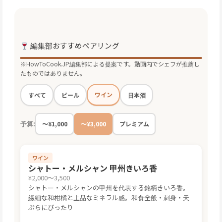
編集部おすすめペアリング
※HowToCook.JP編集部による提案です。動画内でシェフが推薦し
たものではありません。
ワイン
すべて
ビール
日本酒
予算:
〜¥1,000
〜¥3,000
プレミアム
ワイン
シャトー・メルシャン 甲州きいろ香
¥2,000〜3,500
シャトー・メルシャンの甲州を代表する銘柄きいろ香。
繊細な和柑橘と上品なミネラル感。和食全般・刺身・天
ぷらにぴったり