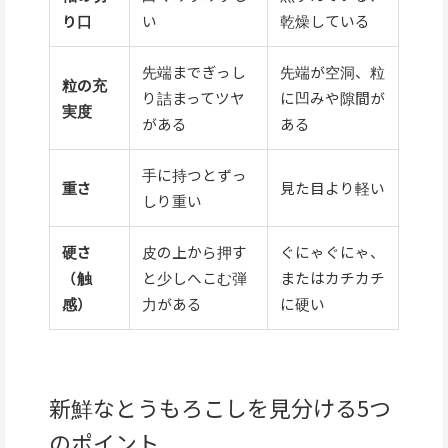
り口
い
乾燥している
先端までぎっし
先端が空洞、粒
粒の充
り詰まってツヤ
に凹みや隙間が
実度
がある
ある
手に持つとずっ
重さ
見た目より軽い
しり重い
硬さ
皮の上から押す
ぐにゃぐにゃ、
（触
と少しへこむ弾
またはカチカチ
感）
力がある
に硬い
新鮮なとうもろこしを見分ける5つ
のポイント