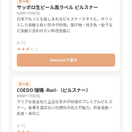
ビール
サッポロ生ビール黒ラベル ピルスナー
¥200〜500/缶
日本でもっとも親しまれるピルスナースタイル。キリッ
とした炭酸と軽い苦みが特徴。揚げ物・焼き鳥・餃子な
ど炭酸と合わせたい料理全般に
4–7℃
★★★☆☆
Amazonで探す →
ビール
COEDO 瑠璃 -Ruri-（ピルスナー）
¥400〜700/缶
クリアな黄金色と上品な苦みが特徴のプレミアムピルス
ナー。食事を選ばない汎用性の高さが魅力。和食全般・
刺身・寿司に
4–7℃
★★★☆☆