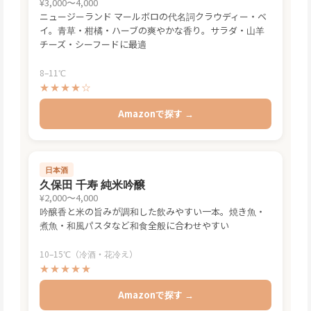
¥3,000〜4,000
ニュージーランド マールボロの代名詞クラウディー・ベ
イ。青草・柑橘・ハーブの爽やかな香り。サラダ・山羊
チーズ・シーフードに最適
8–11℃
★★★★☆
Amazonで探す →
日本酒
久保田 千寿 純米吟醸
¥2,000〜4,000
吟醸香と米の旨みが調和した飲みやすい一本。焼き魚・
煮魚・和風パスタなど和食全般に合わせやすい
10–15℃（冷酒・花冷え）
★★★★★
Amazonで探す →