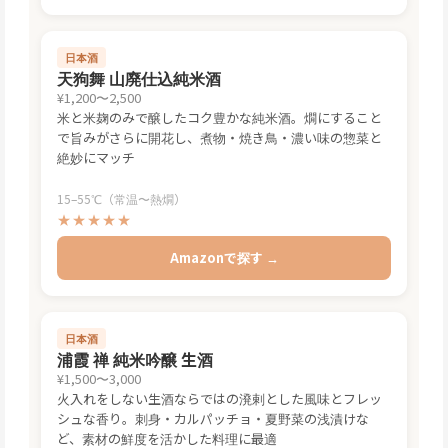
日本酒
天狗舞 山廃仕込純米酒
¥1,200〜2,500
米と米麹のみで醸したコク豊かな純米酒。燗にすること
で旨みがさらに開花し、煮物・焼き鳥・濃い味の惣菜と
絶妙にマッチ
15–55℃（常温〜熱燗）
★★★★★
Amazonで探す →
日本酒
浦霞 禅 純米吟醸 生酒
¥1,500〜3,000
火入れをしない生酒ならではの溌剌とした風味とフレッ
シュな香り。刺身・カルパッチョ・夏野菜の浅漬けな
ど、素材の鮮度を活かした料理に最適