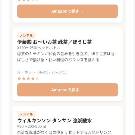
Amazonで探す →
ノンアル
伊藤園 お〜いお茶 緑茶／ほうじ茶
¥100〜250/ペットボトル
緑茶のカテキンが和食の旨みを引き立て、ほうじ茶は香
ばしさで揚げ物・甘い料理のバランスを整える
冷・ホット（4–8℃ / 70–90℃）
★★★★☆
Amazonで探す →
ノンアル
ウィルキンソン タンサン 強炭酸水
¥80〜200/500ml
余計な風味がなく口の中をリセットする万能ドリンク。