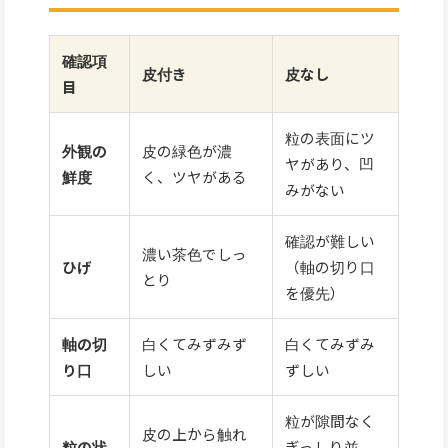
確認項
皮付き
皮なし
目
粒の表面にツ
外観の
皮の緑色が濃
ヤがあり、凹
鮮度
く、ツヤがある
みがない
確認が難しい
濃い茶色でしっ
ひげ
（軸の切り口
とり
を優先）
軸の切
白くてみずみず
白くてみずみ
り口
しい
ずしい
粒が隙間なく
皮の上から触れ
粒の状
ぎっしり並