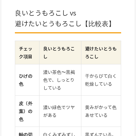
良いとうもろこし vs
避けたいとうもろこし【比較表】
チェッ
良いとうもろこ
避けたいとうも
ク項目
し
ろこし
濃い茶色〜黒褐
ひげの
干からびて白く
色で、しっとり
色
乾燥している
している
皮（外
濃い緑色でツヤ
黄みがかって色
葉）の
がある
あせている
色
軸の切
白くみずみずし
黒ずんでいる、