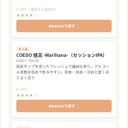
5–10℃（雪冷え〜花冷え）
★★★★☆
Amazonで探す →
ビール
COEDO 毬花 -Marihana-（セッションIPA）
¥400〜700/缶
国産ホップを使ったフレッシュで繊細な香り。アルコー
ル度数は低めで飲みやすい。和食・刺身・冷奴と驚くほ
どよく合う
6–10℃
★★★★☆
Amazonで探す →