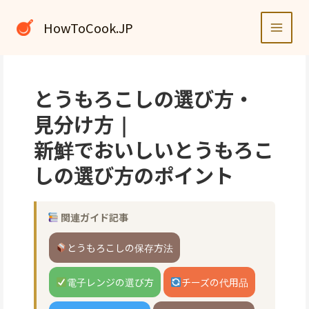
内
容
HowToCook.JP
を
ス
キ
ッ
とうもろこしの選び方・
プ
見分け方｜
新鮮でおいしいとうもろこ
しの選び方のポイント
関連ガイド記事
とうもろこしの保存方法
電子レンジの選び方
チーズの代用品