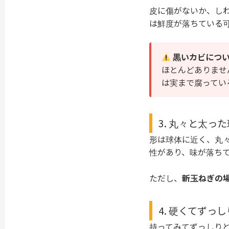
皮に傷がないか、し
は鮮度が落ちている
黒いカビについ
ほとんどありませ
は実まで腐ってい
3. 丸々と太っ
形は球体に近く、丸
性があり、味が落ち
ただし、
新玉ねぎの
4. 硬くてずっ
持ってみてずっしり