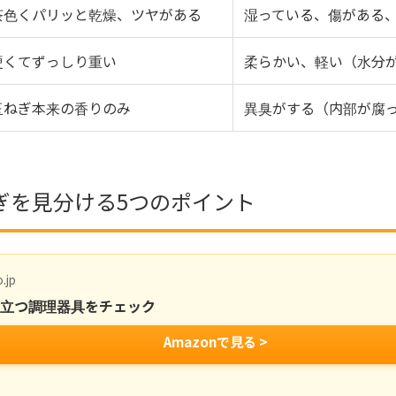
茶色くパリッと乾燥、ツヤがある
湿っている、傷がある
硬くてずっしり重い
柔らかい、軽い（水分
玉ねぎ本来の香りのみ
異臭がする（内部が腐
ぎを見分ける5つのポイント
.jp
役立つ調理器具をチェック
Amazonで見る >