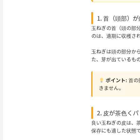
1. 首（頭部
玉ねぎの首（頭の部
のは、適期に収穫さ
玉ねぎは頭の部分か
た、芽が出ているも
ポイント:
首の
きません。
2. 皮が茶色
良い玉ねぎの皮は、
保存にも適した状態