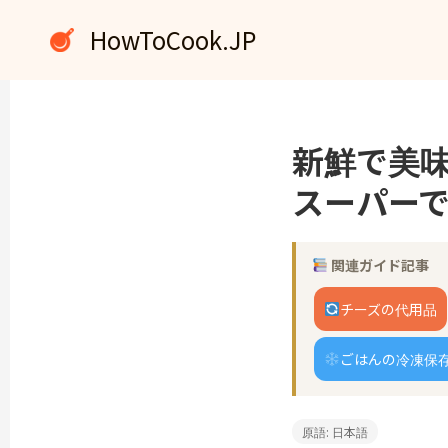
内
HowToCook.JP
容
を
ス
キ
ッ
新鮮で美
プ
スーパーで
関連ガイド記事
チーズの代用品
ごはんの冷凍保
原語: 日本語