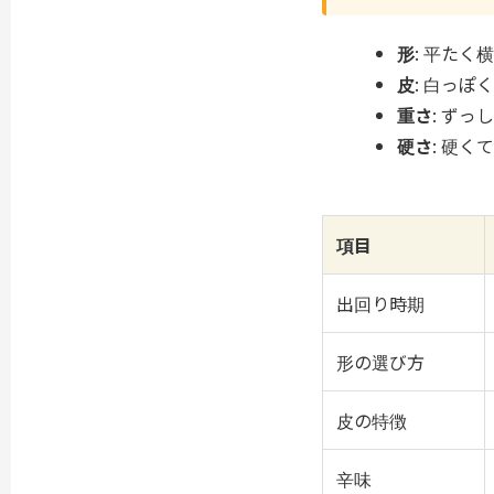
形
: 平たく
皮
: 白っぽ
重さ
: ず
硬さ
: 硬
項目
出回り時期
形の選び方
皮の特徴
辛味