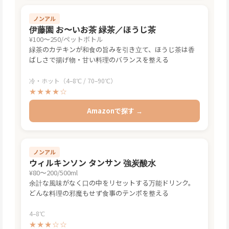
ノンアル
伊藤園 お〜いお茶 緑茶／ほうじ茶
¥100〜250/ペットボトル
緑茶のカテキンが和食の旨みを引き立て、ほうじ茶は香
ばしさで揚げ物・甘い料理のバランスを整える
冷・ホット（4–8℃ / 70–90℃）
★★★★☆
Amazonで探す →
ノンアル
ウィルキンソン タンサン 強炭酸水
¥80〜200/500ml
余計な風味がなく口の中をリセットする万能ドリンク。
どんな料理の邪魔もせず食事のテンポを整える
4–8℃
★★★☆☆