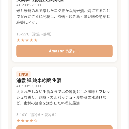
¥1,200〜2,500
米と米麹のみで醸したコク豊かな純米酒。燗にすること
で旨みがさらに開花し、煮物・焼き鳥・濃い味の惣菜と
絶妙にマッチ
15–55℃（常温〜熱燗）
★★★★★
Amazonで探す →
日本酒
浦霞 禅 純米吟醸 生酒
¥1,500〜3,000
火入れをしない生酒ならではの溌剌とした風味とフレッ
シュな香り。刺身・カルパッチョ・夏野菜の浅漬けな
ど、素材の鮮度を活かした料理に最適
5–10℃（雪冷え〜花冷え）
★★★★☆