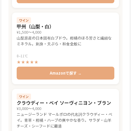
ワイン
甲州（山梨・白）
¥1,500〜4,000
山梨原産の日本固有白ブドウ。柑橘のほろ苦さと繊細な
ミネラル。刺身・天ぷら・和食全般に
8–11℃
★★★★★
Amazonで探す →
ワイン
クラウディー・ベイ ソーヴィニヨン・ブラン
¥3,000〜4,000
ニュージーランド マールボロの代名詞クラウディー・ベ
イ。青草・柑橘・ハーブの爽やかな香り。サラダ・山羊
チーズ・シーフードに最適