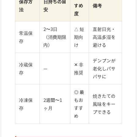
保存方
日持ちの目
すめ
備考
法
安
度
2〜3日
△ 短
直射日光・
常温保
（消費期限
期向
高温多湿を
存
内）
け
避ける
デンプンが
冷蔵保
✕ 非
—
老化しパサ
存
推奨
パサに
◎ 最
焼きたての
冷凍保
2週間〜1
もお
風味をキー
存
ヶ月
すす
プできる
め