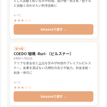
とした炭酸と軽い苦みが特徴。揚げ物・焼き鳥・餃子な
ど炭酸と合わせたい料理全般に
4–7℃
★★★☆☆
Amazonで探す →
ビール
COEDO 瑠璃 -Ruri-（ピルスナー）
¥400〜700/缶
クリアな黄金色と上品な苦みが特徴のプレミアムピルス
ナー。食事を選ばない汎用性の高さが魅力。和食全般・
刺身・寿司に
4–7℃
★★★☆☆
Amazonで探す →