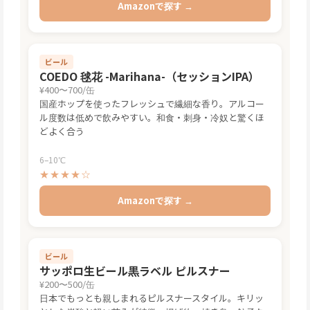
Amazonで探す →
ビール
COEDO 毬花 -Marihana-（セッションIPA）
¥400〜700/缶
国産ホップを使ったフレッシュで繊細な香り。アルコー
ル度数は低めで飲みやすい。和食・刺身・冷奴と驚くほ
どよく合う
6–10℃
★★★★☆
Amazonで探す →
ビール
サッポロ生ビール黒ラベル ピルスナー
¥200〜500/缶
日本でもっとも親しまれるピルスナースタイル。キリッ