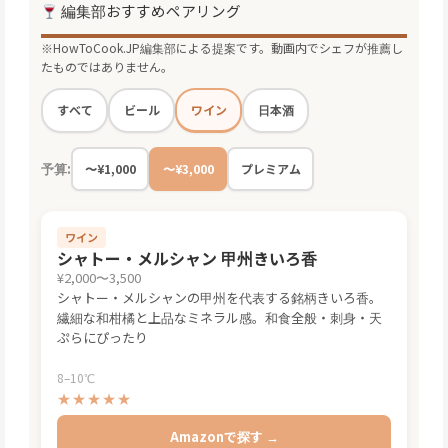
編集部おすすめペアリング
※HowToCook.JP編集部による提案です。動画内でシェフが推薦し
たものではありません。
ワイン
すべて
ビール
日本酒
予算:
〜¥1,000
〜¥3,000
プレミアム
ワイン
シャトー・メルシャン 甲州きいろ香
¥2,000〜3,500
シャトー・メルシャンの甲州を代表する銘柄きいろ香。
繊細な和柑橘と上品なミネラル感。和食全般・刺身・天
ぷらにぴったり
8–10℃
★★★★★
Amazonで探す →