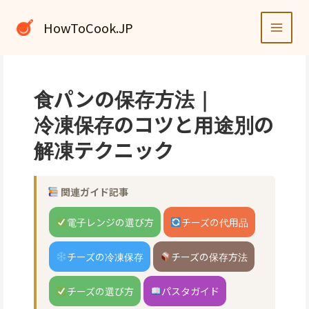
内
容
HowToCook.JP
を
ス
キ
ッ
食パンの保存方法｜
プ
冷凍保存のコツと用途別の
解凍テクニック
関連ガイド記事
電子レンジの選び方
チーズの代用品
チーズの冷凍保存
チーズの保存方法
チーズの選び方
パスタガイド