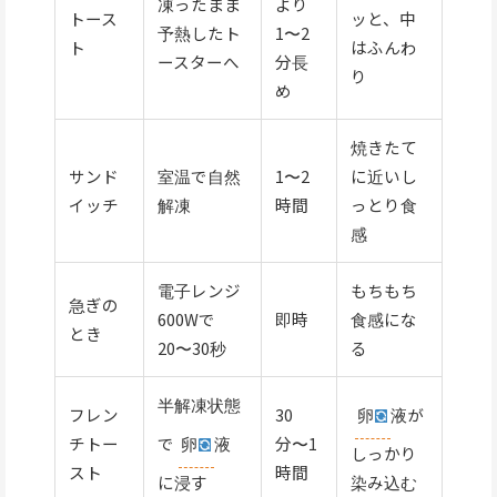
凍ったまま
より
トース
ッと、中
予熱したト
1〜2
ト
はふんわ
ースターへ
分長
り
め
焼きたて
サンド
室温で自然
1〜2
に近いし
イッチ
解凍
時間
っとり食
感
電子レンジ
もちもち
急ぎの
600Wで
即時
食感にな
とき
20〜30秒
る
半解凍状態
卵
液が
フレン
30
で
卵
液
チトー
分〜1
しっかり
スト
時間
に浸す
染み込む