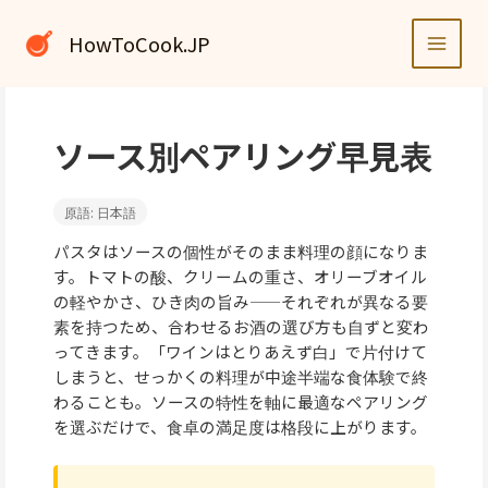
内
容
HowToCook.JP
を
ス
キ
ッ
ソース別ペアリング早見表
プ
原語: 日本語
パスタはソースの個性がそのまま料理の顔になりま
す。トマトの酸、クリームの重さ、オリーブオイル
の軽やかさ、ひき肉の旨み——それぞれが異なる要
素を持つため、合わせるお酒の選び方も自ずと変わ
ってきます。「ワインはとりあえず白」で片付けて
しまうと、せっかくの料理が中途半端な食体験で終
わることも。ソースの特性を軸に最適なペアリング
を選ぶだけで、食卓の満足度は格段に上がります。