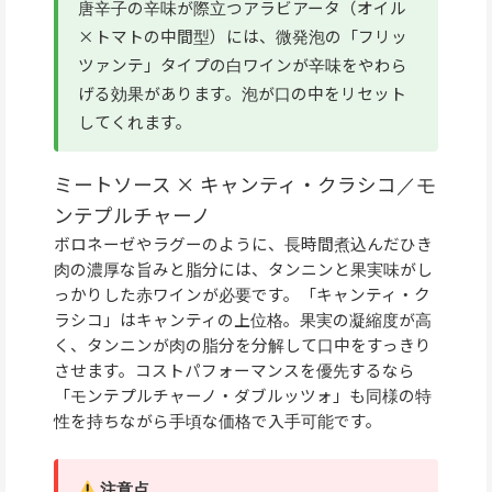
唐辛子の辛味が際立つアラビアータ（オイル
×トマトの中間型）には、微発泡の「フリッ
ツァンテ」タイプの白ワインが辛味をやわら
げる効果があります。泡が口の中をリセット
してくれます。
ミートソース × キャンティ・クラシコ／モ
ンテプルチャーノ
ボロネーゼやラグーのように、長時間煮込んだひき
肉の濃厚な旨みと脂分には、タンニンと果実味がし
っかりした赤ワインが必要です。「キャンティ・ク
ラシコ」はキャンティの上位格。果実の凝縮度が高
く、タンニンが肉の脂分を分解して口中をすっきり
させます。コストパフォーマンスを優先するなら
「モンテプルチャーノ・ダブルッツォ」も同様の特
性を持ちながら手頃な価格で入手可能です。
注意点