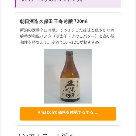
朝日酒造 久保田 千寿 吟醸 720ml
新潟の定番辛口吟醸。すっきりした後味と穏やかな吟
醸香が和風パスタ（明太子・きのこバター）と高い親
和性を持ちます。冷酒で10〜12℃がおすすめ。
Amazonで価格を確認するする →
ノンアルコール派へ