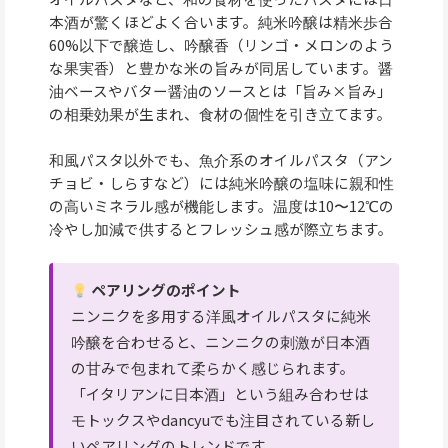
本酒が驚くほどよく合います。純米吟醸は精米歩合
60%以下で醸造し、吟醸香（リンゴ・メロンのよう
な果実香）と豊かな米の旨みが同居しています。醤
油ベースやバター醤油のソースとは「旨み×旨み」
の相乗効果が生まれ、食材の個性を引き立てます。
和風パスタ以外でも、魚介系のオイルパスタ（アン
チョビ・しらすなど）には純米吟醸の塩味に親和性
の高いミネラル感が機能します。温度は10〜12℃の
冷やし加減で供するとフレッシュ感が際立ちます。
ペアリングのポイント
ニンニクを多用する洋風オイルパスタに純米
吟醸を合わせると、ニンニクの刺激が日本酒
の甘みで包まれて柔らかく感じられます。
「イタリアンに日本酒」という組み合わせは
モトックスやdancyuでも注目されている新し
いペアリングのトレンドです。