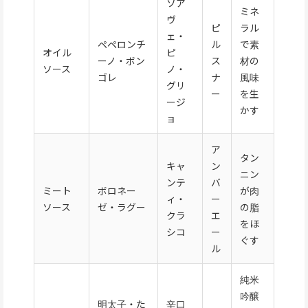
ソア
ミネ
ヴ
ピ
ラル
ェ・
ペペロンチ
ル
で素
オイル
ピ
ーノ・ボン
ス
材の
ソース
ノ・
ゴレ
ナ
風味
グリ
ー
を生
ージ
かす
ョ
ア
タン
キャ
ン
ニン
ンテ
バ
ミート
ボロネー
が肉
ィ・
ー
ソース
ゼ・ラグー
の脂
クラ
エ
をほ
シコ
ー
ぐす
ル
純米
吟醸
明太子・た
辛口