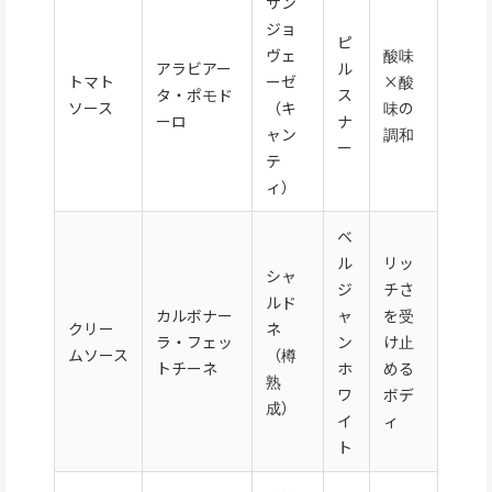
サン
ジョ
ピ
ヴェ
酸味
アラビアー
ル
トマト
ーゼ
×酸
タ・ポモド
ス
ソース
（キ
味の
ーロ
ナ
ャン
調和
ー
テ
ィ）
ベ
ル
リッ
シャ
ジ
チさ
ルド
カルボナー
ャ
を受
クリー
ネ
ラ・フェッ
ン
け止
ムソース
（樽
トチーネ
ホ
める
熟
ワ
ボデ
成）
イ
ィ
ト