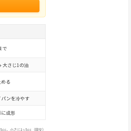
まで
認＋大さじ1の油
止める
イパンを冷やす
形に成形
5cc、小さじ1≒5cc（目安）