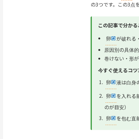
の3つです。この3点
この記事で分かる
卵
が破れる
原因別の具体的
巻けない・形が
今すぐ使えるコツ
卵
液は白身
卵
を入れる
のが目安）
卵
を包む直