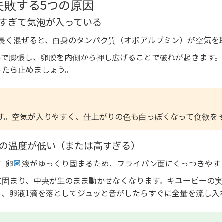
失敗する5つの原因
ぜすぎて気泡が入っている
長く混ぜると、白身のタンパク質（オボアルブミン）が空気を
で膨張し、卵膜を内側から押し広げることで破れが起きます。菜
ったら止めましょう。
す。空気が入りやすく、仕上がりの色も白っぽくなって食欲を
パンの温度が低い（または高すぎる）
と
卵
液がゆっくり固まるため、フライパン面にくっつきやす
固まり、中央が生のまま動かせなくなります。キユーピーの実験で
り、卵液1滴を落としてジュッと音がしたらすぐに全量を流し入