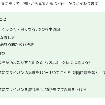
を直すだけで、初回から見違えるほど仕上がりが変わります。
こと
・くっつく・固くなる5つの根本原因
な直し方
崩れる問題の解決法
3つ
の筋が消えたらすぐ止める（30回以下を目安に混ぜる）
前にフライパンの温度を170〜180℃にする（卵液1滴を落とし
前にフライパンを濡れ布巾に5秒当てて温度を下げる