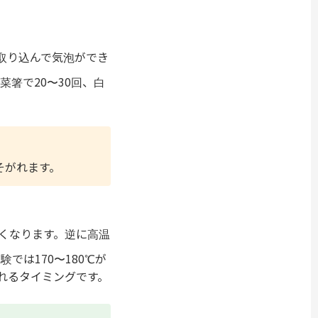
取り込んで気泡ができ
箸で20〜30回、白
そがれます。
くなります。逆に高温
は170〜180℃が
れるタイミングです。