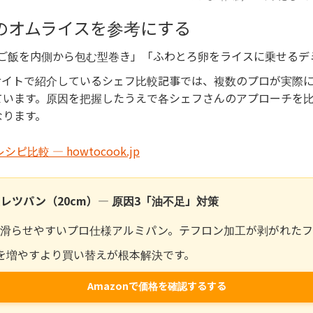
のオムライスを参考にする
ご飯を内側から包む型巻き」「ふわとろ卵をライスに乗せるデ
サイトで紹介しているシェフ比較記事では、複数のプロが実際
ています。原因を把握したうえで各シェフさんのアプローチを
なります。
比較 — howtocook.jp
オムレツパン（20cm）— 原因3「油不足」対策
滑らせやすいプロ仕様アルミパン。テフロン加工が剥がれた
を増やすより買い替えが根本解決です。
Amazonで価格を確認するする