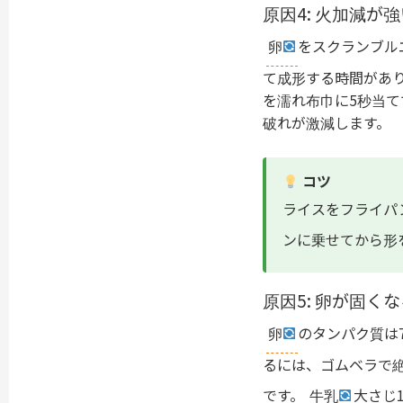
原因4: 火加減が
卵
をスクランブル
て成形する時間があり
を濡れ布巾に5秒当
破れが激減します。
コツ
ライスをフライパ
ンに乗せてから形
原因5: 卵が固く
卵
のタンパク質は
るには、ゴムベラで
です。
牛乳
大さじ