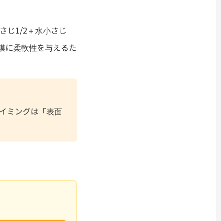
さじ1/2＋水小さじ
膜に柔軟性を与えるた
イミングは「表面