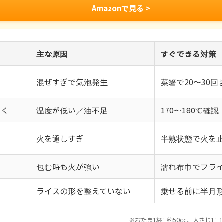
Amazonで見る >
主な原因
すぐできる対策
混ぜすぎで気泡発生
菜箸で20〜30回
つく
温度が低い／油不足
170〜180℃確
火を通しすぎ
半熟状態で火を
包む時も火が強い
濡れ布巾でフラ
ライスの形を整えていない
乗せる前に半月
※おたま1杯≒約50cc、大さじ1≒1