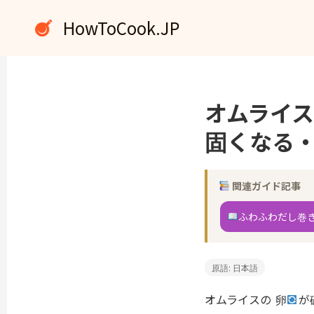
内
HowToCook.JP
容
を
ス
キ
ッ
オムライス
プ
固くなる
関連ガイド記事
ふわふわだし巻
原語: 日本語
オムライスの
卵
が