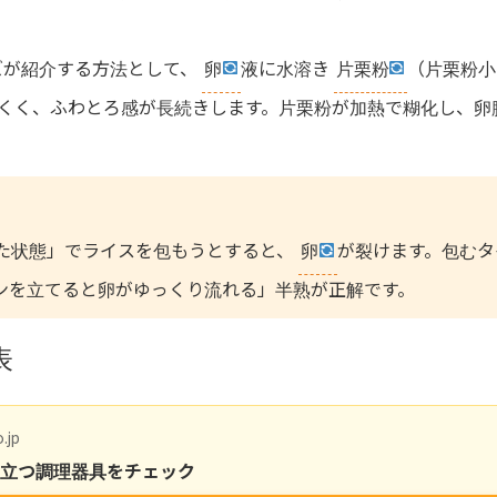
ズが紹介する方法として、
卵
液に水溶き
片栗粉
（片栗粉小
にくく、ふわとろ感が長続きします。片栗粉が加熱で糊化し、卵
た状態」でライスを包もうとすると、
卵
が裂けます。包むタ
ンを立てると卵がゆっくり流れる」半熟が正解です。
表
.jp
役立つ調理器具をチェック