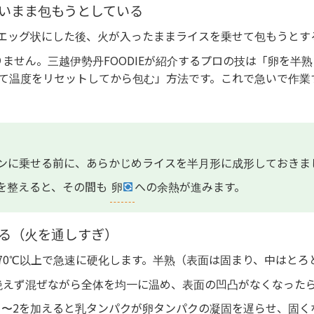
強いまま包もうとしている
エッグ状にした後、火が入ったままライスを乗せて包もうとす
ません。三越伊勢丹FOODIEが紹介するプロの技は「卵を半
てて温度をリセットしてから包む」方法です。これで急いで作業
ンに乗せる前に、あらかじめライスを半月形に成形しておきま
を整えると、その間も
卵
への余熱が進みます。
なる（火を通しすぎ）
70℃以上で急速に硬化します。半熟（表面は固まり、中はとろ
絶えず混ぜながら全体を均一に温め、表面の凹凸がなくなった
1〜2を加えると乳タンパクが卵タンパクの凝固を遅らせ、固く