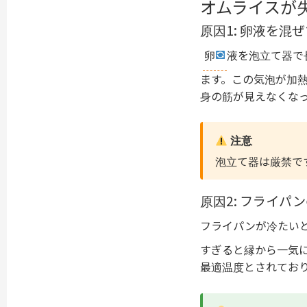
オムライスが
原因1: 卵液を混
卵
液を泡立て器で
ます。この気泡が加熱
身の筋が見えなくな
注意
泡立て器は厳禁で
原因2: フライ
フライパンが冷たい
すぎると縁から一気に
最適温度とされてお