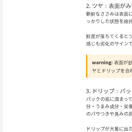
2. ツヤ：表面
新鮮なささみは表面
っかりした状態を維
鮮度が落ちてくると
感じも劣化のサイン
warning:
表面が妙
ヤとドリップを合
3. ドリップ：
パックの底に溜まっ
分・うまみ成分・栄
のパサつきや臭みの
ドリップが大量に出