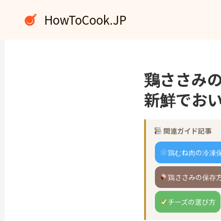
内
HowToCook.JP
容
を
ス
キ
ッ
鶏ささみ
プ
新鮮でお
関連ガイド記事
鶏むね肉の冷凍
鶏ささみの保存
チーズの選び方