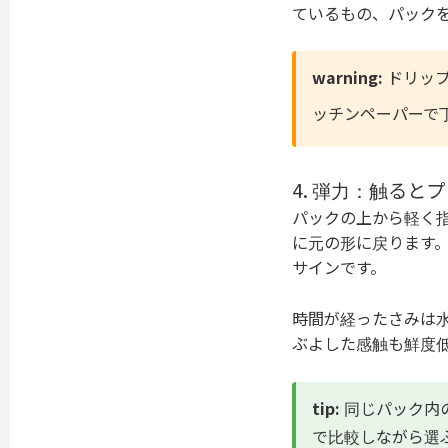
ているもの、パック
warning:
ドリップ
ッチンペーパーで
4. 弾力：触る
パックの上から軽く
に元の形に戻ります
サインです。
時間が経ったさみは
ぶよした感触も鮮度
tip:
同じパック内
で比較しながら選