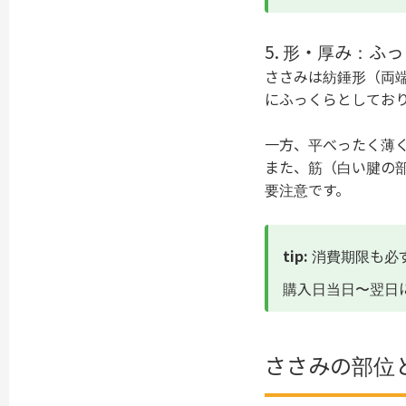
5. 形・厚み：
ささみは紡錘形（両
にふっくらとしてお
一方、平べったく薄
また、筋（白い腱の
要注意です。
tip:
消費期限も必
購入日当日〜翌日
ささみの部位