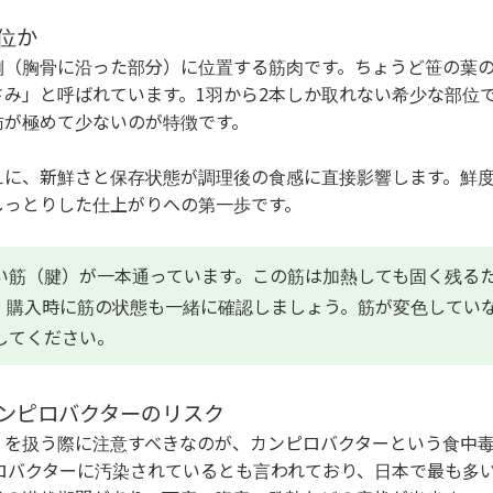
位か
側（胸骨に沿った部分）に位置する筋肉です。ちょうど笹の葉
さみ」と呼ばれています。1羽から2本しか取れない希少な部位
肪が極めて少ないのが特徴です。
えに、新鮮さと保存状態が調理後の食感に直接影響します。鮮
しっとりした仕上がりへの第一歩です。
い筋（腱）が一本通っています。この筋は加熱しても固く残る
。購入時に筋の状態も一緒に確認しましょう。筋が変色してい
してください。
ンピロバクターのリスク
）を扱う際に注意すべきなのが、カンピロバクターという食中
ピロバクターに汚染されているとも言われており、日本で最も多