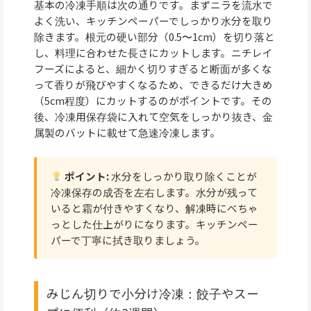
基本の冷凍手順は次の通りです。まずニラを流水で
よく洗い、キッチンペーパーでしっかり水分を取り
除きます。根元の硬い部分（0.5〜1cm）を切り落と
し、料理に合わせた長さにカットします。ニチレイ
フーズによると、細かく切りすぎると断面が多くな
って香りが飛びやすくなるため、できるだけ大きめ
（5cm程度）にカットするのがポイントです。その
後、冷凍用保存袋に入れて空気をしっかり抜き、金
属製のバットに載せて急速冷凍します。
ポイント:
水分をしっかり取り除くことが
冷凍保存の成否を左右します。水分が残って
いると霜が付きやすくなり、解凍時にべちゃ
っとした仕上がりになります。キッチンペー
パーで丁寧に拭き取りましょう。
みじん切りで小分け冷凍：餃子やスー