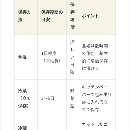
保
保存方
保存期間の
存
ポイント
法
目安
場
所
涼
夏場は数時間
し
1日程度
で傷む。基本
常温
い
（非推奨）
的に常温保存
日
は避ける
陰
キッチンペー
冷蔵
野
パーで包みポリ
（立て
3〜5日
菜
袋に入れて立
保存）
室
てて保存
カットしたニ
冷蔵