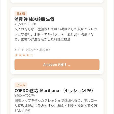
日本酒
浦霞 禅 純米吟醸 生酒
¥1,500〜3,000
火入れをしない生酒ならではの溌剌とした風味とフレッ
シュな香り。刺身・カルパッチョ・夏野菜の浅漬けな
ど、素材の鮮度を活かした料理に最適
5–10℃（雪冷え〜花冷え）
★★★★☆
Amazonで探す →
ビール
COEDO 毬花 -Marihana-（セッションIPA）
¥400〜700/缶
国産ホップを使ったフレッシュで繊細な香り。アルコー
ル度数は低めで飲みやすい。和食・刺身・冷奴と驚くほ
どよく合う