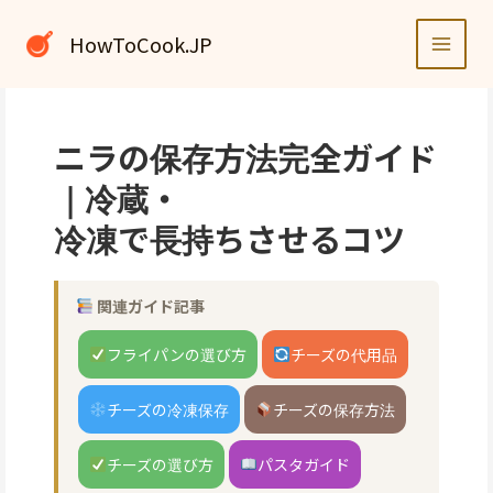
内
容
HowToCook.JP
を
ス
キ
ッ
ニラの保存方法完全ガイド
プ
｜冷蔵・
冷凍で長持ちさせるコツ
関連ガイド記事
フライパンの選び方
チーズの代用品
チーズの冷凍保存
チーズの保存方法
チーズの選び方
パスタガイド