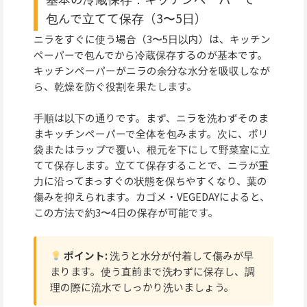
包んで立てて保存（3〜5日）
ニラをすぐに使う場合（3〜5日以内）は、キッチン
ペーパーで包んでから冷蔵保存するのが基本です。
キッチンペーパーがニラの余分な水分を吸収しなが
ら、乾燥を防ぐ役割を果たします。
手順は以下の通りです。まず、ニラを洗わずそのま
まキッチンペーパーで全体を包みます。次に、ポリ
袋またはラップで覆い、根元を下にして野菜室に立
てて保存します。立てて保存することで、ニラが重
力に沿ってまっすぐの状態を保ちやすくなり、葉の
傷みを抑えられます。カゴメ・VEGEDAYによると、
この方法で約3〜4日の保存が可能です。
ポイント:
洗うと水分が付着して傷みが早
まります。使う直前まで洗わずに保存し、調
理の際に流水でしっかり洗いましょう。