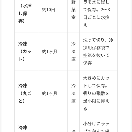
野
ラを水に浸し
（水挿
約10日
菜
て保存。2〜3
し保
室
日ごとに水換
存）
え
洗って切り、冷
冷凍
冷
凍用保存袋で
（カッ
約1ヶ月
凍
空気を抜いて
ト）
庫
保存
大きめにカッ
冷凍
冷
トして保存。
（丸ご
約1ヶ月
凍
香りの飛散を
と）
庫
最小限に抑え
る
小分けにラッ
冷凍
冷
プで包んで保