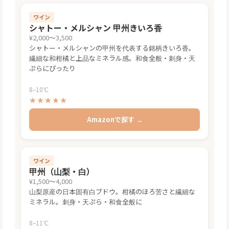
ワイン
シャトー・メルシャン 甲州きいろ香
¥2,000〜3,500
シャトー・メルシャンの甲州を代表する銘柄きいろ香。
繊細な和柑橘と上品なミネラル感。和食全般・刺身・天
ぷらにぴったり
8–10℃
★★★★★
Amazonで探す →
ワイン
甲州（山梨・白）
¥1,500〜4,000
山梨原産の日本固有白ブドウ。柑橘のほろ苦さと繊細な
ミネラル。刺身・天ぷら・和食全般に
8–11℃