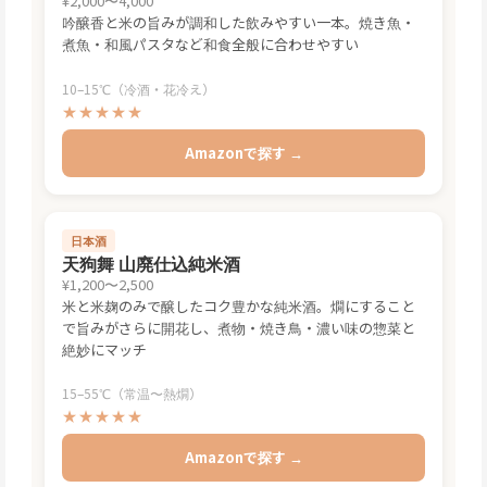
¥2,000〜4,000
吟醸香と米の旨みが調和した飲みやすい一本。焼き魚・
煮魚・和風パスタなど和食全般に合わせやすい
10–15℃（冷酒・花冷え）
★★★★★
Amazonで探す →
日本酒
天狗舞 山廃仕込純米酒
¥1,200〜2,500
米と米麹のみで醸したコク豊かな純米酒。燗にすること
で旨みがさらに開花し、煮物・焼き鳥・濃い味の惣菜と
絶妙にマッチ
15–55℃（常温〜熱燗）
★★★★★
Amazonで探す →