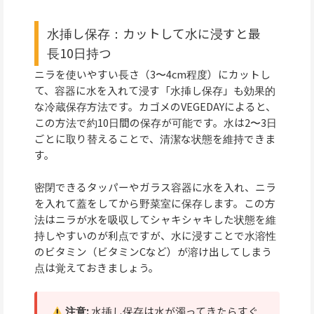
水挿し保存：カットして水に浸すと最
長10日持つ
ニラを使いやすい長さ（3〜4cm程度）にカットし
て、容器に水を入れて浸す「水挿し保存」も効果的
な冷蔵保存方法です。カゴメのVEGEDAYによると、
この方法で約10日間の保存が可能です。水は2〜3日
ごとに取り替えることで、清潔な状態を維持できま
す。
密閉できるタッパーやガラス容器に水を入れ、ニラ
を入れて蓋をしてから野菜室に保存します。この方
法はニラが水を吸収してシャキシャキした状態を維
持しやすいのが利点ですが、水に浸すことで水溶性
のビタミン（ビタミンCなど）が溶け出してしまう
点は覚えておきましょう。
注意:
水挿し保存は水が濁ってきたらすぐ