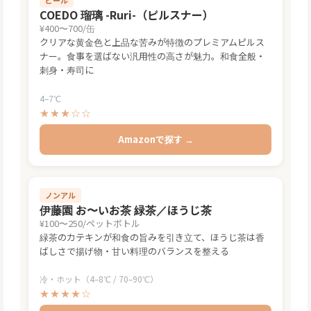
COEDO 瑠璃 -Ruri-（ピルスナー）
¥400〜700/缶
クリアな黄金色と上品な苦みが特徴のプレミアムピルス
ナー。食事を選ばない汎用性の高さが魅力。和食全般・
刺身・寿司に
4–7℃
★★★☆☆
Amazonで探す →
ノンアル
伊藤園 お〜いお茶 緑茶／ほうじ茶
¥100〜250/ペットボトル
緑茶のカテキンが和食の旨みを引き立て、ほうじ茶は香
ばしさで揚げ物・甘い料理のバランスを整える
冷・ホット（4–8℃ / 70–90℃）
★★★★☆