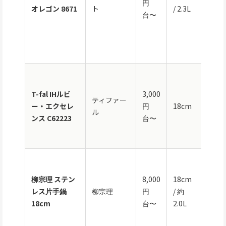
円
合）・
オレゴン 8671
ト
/ 2.3L
台〜
対応・
水調理
可・蓋
き
チタン
層コー
T-fal IHルビ
3,000
ティファー
ィング
ー・エクセレ
円
18cm
ル
IH対
ンス C62223
台〜
ノンス
ィック
3層ス
ンレス
柳宗理 ステン
8,000
18cm
IH対
レス片手鍋
柳宗理
円
/ 約
食洗機
18cm
台〜
2.0L
応・両
注ぎ