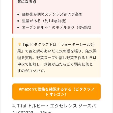
気になる点
価格帯が他のステンレス鍋より高め
重量がある（約1.4kg前後）
オーブン使用不可のモデルあり（要確認）
Tip:
ビタクラフトは「ウォーターシール効
果」で蓋と鍋のあいだに水の膜を張り、無水調
理を実現。野菜スープや蒸し野菜を作るときは
中火で加熱し、蒸気が出たらごく弱火に落と
すのがコツです。
Amazonで価格を確認するする（ビタクラフ
ト オレゴン）
4. T-fal IHルビー・エクセレンス ソースパ
ン C62223 — 18cm