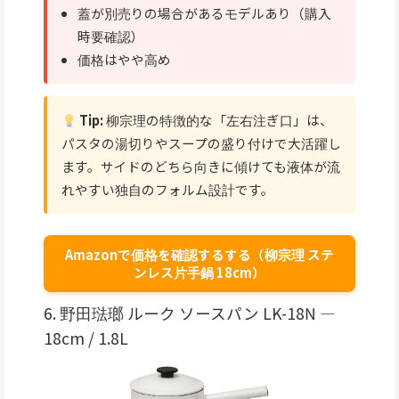
蓋が別売りの場合があるモデルあり（購入
時要確認）
価格はやや高め
Tip:
柳宗理の特徴的な「左右注ぎ口」は、
パスタの湯切りやスープの盛り付けで大活躍し
ます。サイドのどちら向きに傾けても液体が流
れやすい独自のフォルム設計です。
Amazonで価格を確認するする（柳宗理 ステ
ンレス片手鍋 18cm）
6. 野田琺瑯 ルーク ソースパン LK-18N —
18cm / 1.8L