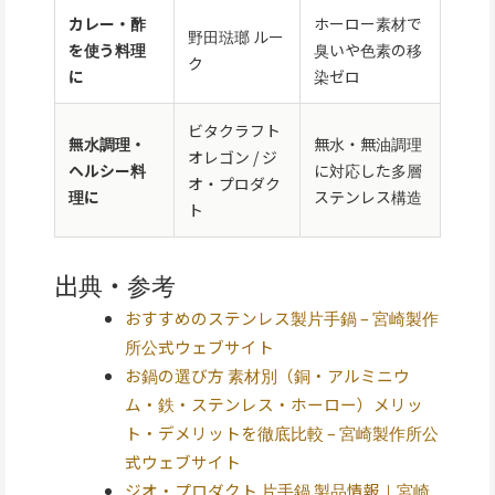
カレー・酢
ホーロー素材で
野田琺瑯 ルー
を使う料理
臭いや色素の移
ク
に
染ゼロ
ビタクラフト
無水調理・
無水・無油調理
オレゴン / ジ
ヘルシー料
に対応した多層
オ・プロダク
理に
ステンレス構造
ト
出典・参考
おすすめのステンレス製片手鍋 – 宮崎製作
所公式ウェブサイト
お鍋の選び方 素材別（銅・アルミニウ
ム・鉄・ステンレス・ホーロー）メリッ
ト・デメリットを徹底比較 – 宮崎製作所公
式ウェブサイト
ジオ・プロダクト 片手鍋 製品情報｜宮崎