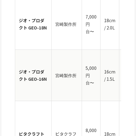
全面7
ステン
7,000
ジオ・プロダ
18cm
ス・I
宮崎製作所
円
クト GEO-18N
/ 2.0L
応・1
台〜
年保証
日本製
全面7
ステン
5,000
ジオ・プロダ
16cm
ス・I
宮崎製作所
円
クト GEO-16N
/ 1.5L
応・1
台〜
年保証
日本製
全面5
（ステ
レス×
8,000
ルミ複
ビタクラフト
ビタクラフ
18cm