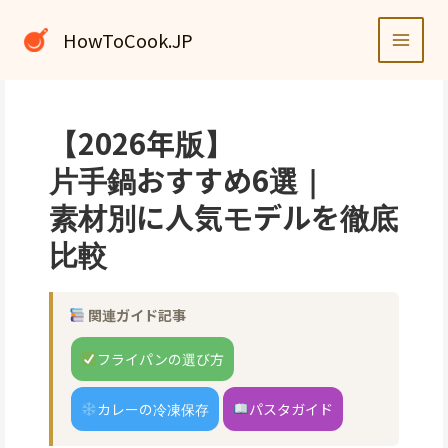
内
容
HowToCook.JP
を
ス
キ
ッ
【2026年版】
プ
片手鍋おすすめ6選｜
素材別に人気モデルを徹底
比較
関連ガイド記事
フライパンの選び方
カレーの冷凍保存
パスタガイド