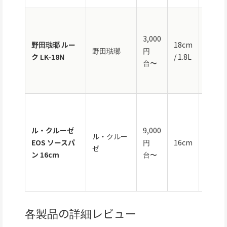
ホーロ
（鉄）
3,000
野田琺瑯 ルー
18cm
IH対
野田琺瑯
円
ク LK-18N
/ 1.8L
におい
台〜
かない
日本製
カーボ
スチー
ル・クルーゼ
9,000
ホーロ
ル・クルー
EOS ソースパ
円
16cm
ー・I
ゼ
ン 16cm
台〜
応・軽
量・豊
なカラ
各製品の詳細レビュー