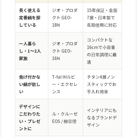
長く使える
ジオ・プロダ
15年保証・全面
定番鍋を探
クト GEO-
7層・日本製で
している
18N
長期使用に対応
コンパクトな
一人暮ら
ジオ・プロダ
16cmで小容量
し・1〜2人
クト GEO-
の日常調理に最
家族
16N
適
焦げ付かな
T-fal IHルビ
チタン4層ノン
い鍋が欲し
ー・エクセレ
スティックでお
い
ンス
手入れ簡単
デザインに
インテリアにも
こだわりた
ル・クルーゼ
なるブランドデ
い・プレゼ
EOS / 柳宗理
ザイン
ントに