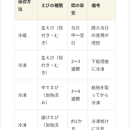
保存方
えびの種類
間の目
備考
法
安
生えび（殻
当日
購入当日
冷蔵
付き・む
中〜翌
の使用が
き）
日
理想
生えび（殻
2〜3
下処理後
冷凍
付き・む
週間
に冷凍
き）
ゆでえび
粗熱を取
3〜4
冷凍
（加熱済
ってから
週間
み）
冷凍
揚げえび
約1か
冷凍焼け
冷凍
（加熱済
月
に注意