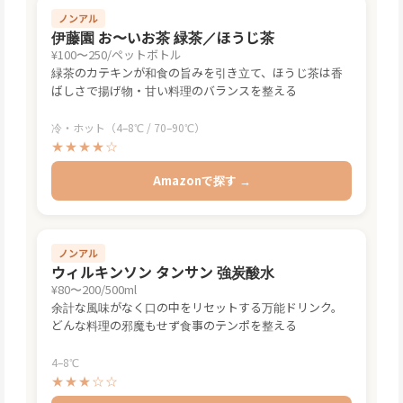
ノンアル
伊藤園 お〜いお茶 緑茶／ほうじ茶
¥100〜250/ペットボトル
緑茶のカテキンが和食の旨みを引き立て、ほうじ茶は香
ばしさで揚げ物・甘い料理のバランスを整える
冷・ホット（4–8℃ / 70–90℃）
★★★★☆
Amazonで探す →
ノンアル
ウィルキンソン タンサン 強炭酸水
¥80〜200/500ml
余計な風味がなく口の中をリセットする万能ドリンク。
どんな料理の邪魔もせず食事のテンポを整える
4–8℃
★★★☆☆