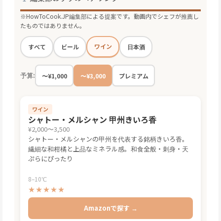
※HowToCook.JP編集部による提案です。動画内でシェフが推薦し
たものではありません。
ワイン
すべて
ビール
日本酒
予算:
〜¥1,000
〜¥3,000
プレミアム
ワイン
シャトー・メルシャン 甲州きいろ香
¥2,000〜3,500
シャトー・メルシャンの甲州を代表する銘柄きいろ香。
繊細な和柑橘と上品なミネラル感。和食全般・刺身・天
ぷらにぴったり
8–10℃
★★★★★
Amazonで探す →