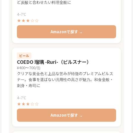
ど炭酸と合わせたい料理全般に
4–7℃
★★★☆☆
Amazonで探す →
ビール
COEDO 瑠璃 -Ruri-（ピルスナー）
¥400〜700/缶
クリアな黄金色と上品な苦みが特徴のプレミアムピルス
ナー。食事を選ばない汎用性の高さが魅力。和食全般・
刺身・寿司に
4–7℃
★★★☆☆
Amazonで探す →