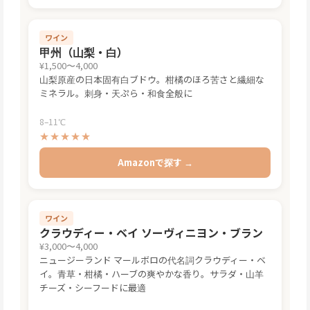
ワイン
甲州（山梨・白）
¥1,500〜4,000
山梨原産の日本固有白ブドウ。柑橘のほろ苦さと繊細な
ミネラル。刺身・天ぷら・和食全般に
8–11℃
★★★★★
Amazonで探す →
ワイン
クラウディー・ベイ ソーヴィニヨン・ブラン
¥3,000〜4,000
ニュージーランド マールボロの代名詞クラウディー・ベ
イ。青草・柑橘・ハーブの爽やかな香り。サラダ・山羊
チーズ・シーフードに最適