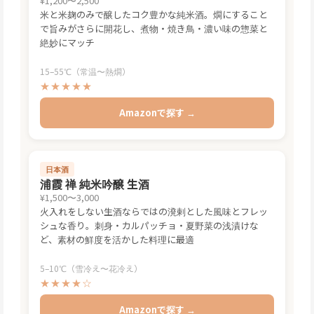
¥1,200〜2,500
米と米麹のみで醸したコク豊かな純米酒。燗にすること
で旨みがさらに開花し、煮物・焼き鳥・濃い味の惣菜と
絶妙にマッチ
15–55℃（常温〜熱燗）
★★★★★
Amazonで探す →
日本酒
浦霞 禅 純米吟醸 生酒
¥1,500〜3,000
火入れをしない生酒ならではの溌剌とした風味とフレッ
シュな香り。刺身・カルパッチョ・夏野菜の浅漬けな
ど、素材の鮮度を活かした料理に最適
5–10℃（雪冷え〜花冷え）
★★★★☆
Amazonで探す →