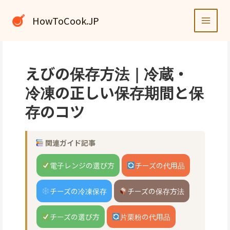
内
容
HowToCook.JP
を
ス
キ
ッ
えびの保存方法｜冷蔵・
プ
冷凍の正しい保存期間と保
存のコツ
関連ガイド記事
電子レンジの選び方
チーズの代用品
チーズの冷凍保存
チーズの保存方法
チーズの選び方
片栗粉の代用品