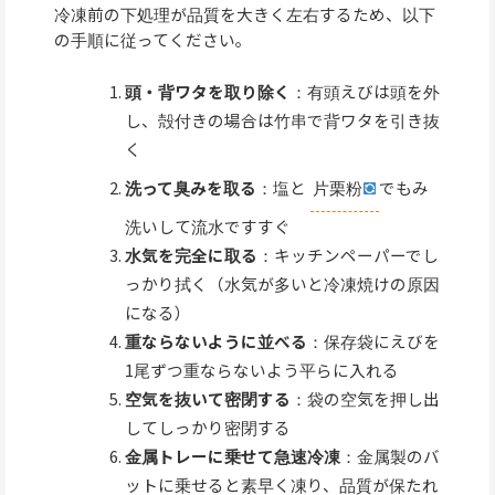
冷凍前の下処理が品質を大きく左右するため、以下
の手順に従ってください。
頭・背ワタを取り除く
：有頭えびは頭を外
し、殻付きの場合は竹串で背ワタを引き抜
く
洗って臭みを取る
：塩と
片栗粉
でもみ
洗いして流水ですすぐ
水気を完全に取る
：キッチンペーパーでし
っかり拭く（水気が多いと冷凍焼けの原因
になる）
重ならないように並べる
：保存袋にえびを
1尾ずつ重ならないよう平らに入れる
空気を抜いて密閉する
：袋の空気を押し出
してしっかり密閉する
金属トレーに乗せて急速冷凍
：金属製のバ
ットに乗せると素早く凍り、品質が保たれ