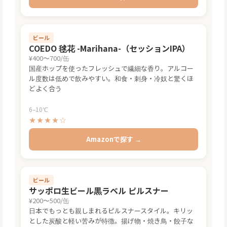
ビール
COEDO 毬花 -Marihana-（セッションIPA）
¥400〜700/缶
国産ホップを使ったフレッシュで繊細な香り。アルコー
ル度数は低めで飲みやすい。和食・刺身・冷奴と驚くほ
どよく合う
6–10℃
★★★★☆
Amazonで探す →
ビール
サッポロ生ビール黒ラベル ピルスナー
¥200〜500/缶
日本でもっとも親しまれるピルスナースタイル。キリッ
とした炭酸と軽い苦みが特徴。揚げ物・焼き鳥・餃子な