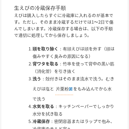
生えびの冷蔵保存手順
えびは購入したらすぐに冷蔵庫に入れるのが基本で
す。ただし、そのまま冷蔵するだけでは1〜2日で傷
んでしまいます。冷蔵保存する場合は、以下の手順
で適切に処理してから保存しましょう。
頭を取り除く
：有頭えびは頭を外す（頭は
傷みやすく臭みの原因になる）
背ワタを取る
：竹串を使って背中の黒い筋
（消化管）を引き抜く
洗う
：殻付きはそのまま流水で洗う。むき
えびは塩と
片栗粉
をもみ込んでから水
で洗う
水気を取る
：キッチンペーパーでしっかり
水分を拭き取る
冷蔵保存
：密閉容器またはラップで包み、
冷蔵庫のチルド室へ