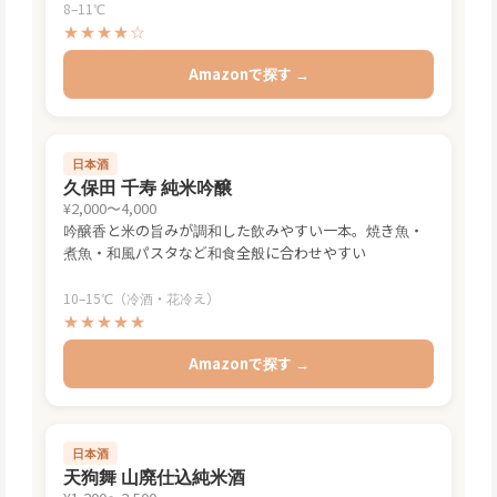
8–11℃
★★★★☆
Amazonで探す →
日本酒
久保田 千寿 純米吟醸
¥2,000〜4,000
吟醸香と米の旨みが調和した飲みやすい一本。焼き魚・
煮魚・和風パスタなど和食全般に合わせやすい
10–15℃（冷酒・花冷え）
★★★★★
Amazonで探す →
日本酒
天狗舞 山廃仕込純米酒