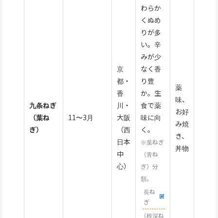
わらか
くぬめ
りが多
い。辛
みが少
京
なく香
都・
り豊
薬
香
か。生
味、
九条ねぎ
川・
食で薬
お好
（葉ね
11〜3月
大阪
味に向
み焼
ぎ）
（西
く。
き、
日本
※葉ねぎ
丼物
中
（青ね
心）
ぎ）分
類。
長ね
ぎ
（根深ね