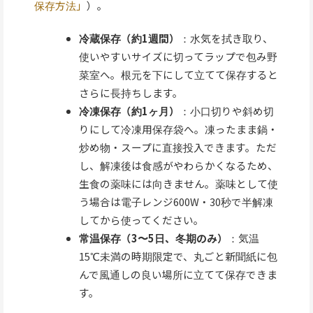
保存方法」
）。
冷蔵保存（約1週間）
：水気を拭き取り、
使いやすいサイズに切ってラップで包み野
菜室へ。根元を下にして立てて保存すると
さらに長持ちします。
冷凍保存（約1ヶ月）
：小口切りや斜め切
りにして冷凍用保存袋へ。凍ったまま鍋・
炒め物・スープに直接投入できます。ただ
し、解凍後は食感がやわらかくなるため、
生食の薬味には向きません。薬味として使
う場合は電子レンジ600W・30秒で半解凍
してから使ってください。
常温保存（3〜5日、冬期のみ）
：気温
15℃未満の時期限定で、丸ごと新聞紙に包
んで風通しの良い場所に立てて保存できま
す。