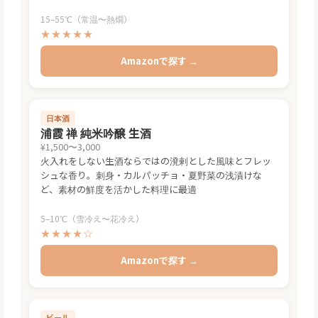
15–55℃（常温〜熱燗）
★★★★★
Amazonで探す →
日本酒
浦霞 禅 純米吟醸 生酒
¥1,500〜3,000
火入れをしない生酒ならではの溌剌とした風味とフレッ
シュな香り。刺身・カルパッチョ・夏野菜の浅漬けな
ど、素材の鮮度を活かした料理に最適
5–10℃（雪冷え〜花冷え）
★★★★☆
Amazonで探す →
ビール