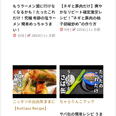
もうラーメン屋に行けな
【ネギと豚肉だけ】爽や
くなるかも！たったこれ
かなリピート確定激安レ
だけ！究極 奇跡の塩ラー
シピ！”ネギと豚肉の柚
メン 簡単めっちゃうま
子胡椒炒め”の作り方
い！
5分 |
22541 | 1ヶ月前
15分 |
28320 | 1ヶ月前
こっタソの自由気ままに
ちゃらりんこクック
【Kottaso Recipe】
サバ缶の簡単レシピ うま