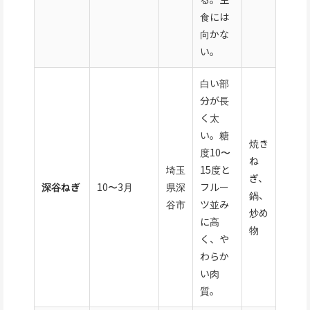
食には
向かな
い。
白い部
分が長
く太
い。糖
焼き
度10〜
ね
埼玉
15度と
ぎ、
深谷ねぎ
10〜3月
県深
フルー
鍋、
谷市
ツ並み
炒め
に高
物
く、や
わらか
い肉
質。