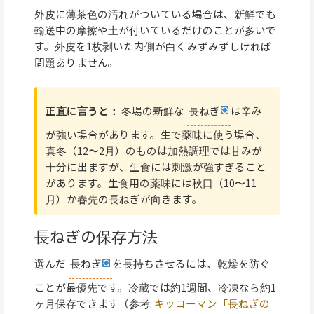
外皮に薄茶色の汚れがついている場合は、新鮮でも
輸送中の摩擦や土が付いているだけのことが多いで
す。外皮を1枚剥いた内側が白くみずみずしければ
問題ありません。
正直に言うと：
冬場の新鮮な
長ねぎ
は辛み
が強い場合があります。生で薬味に使う場合、
真冬（12〜2月）のものは加熱調理では甘みが
十分に出ますが、生食には刺激が強すぎること
があります。生食用の薬味には秋口（10〜11
月）か春先の長ねぎが向きます。
長ねぎの保存方法
選んだ
長ねぎ
を長持ちさせるには、乾燥を防ぐ
ことが最優先です。冷蔵では約1週間、冷凍なら約1
ヶ月保存できます（参考:
キッコーマン「長ねぎの