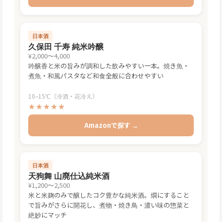
日本酒
久保田 千寿 純米吟醸
¥2,000〜4,000
吟醸香と米の旨みが調和した飲みやすい一本。焼き魚・
煮魚・和風パスタなど和食全般に合わせやすい
10–15℃（冷酒・花冷え）
★★★★★
Amazonで探す →
日本酒
天狗舞 山廃仕込純米酒
¥1,200〜2,500
米と米麹のみで醸したコク豊かな純米酒。燗にすること
で旨みがさらに開花し、煮物・焼き鳥・濃い味の惣菜と
絶妙にマッチ