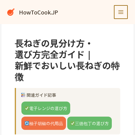
内
容
HowToCook.JP
を
ス
キ
ッ
長ねぎの見分け方・
プ
選び方完全ガイド｜
新鮮でおいしい長ねぎの特
徴
関連ガイド記事
電子レンジの選び方
柚子胡椒の代用品
三徳包丁の選び方