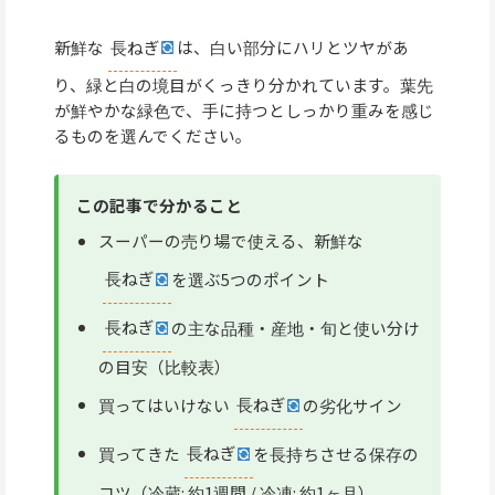
新鮮な
長ねぎ
は、白い部分にハリとツヤがあ
り、緑と白の境目がくっきり分かれています。葉先
が鮮やかな緑色で、手に持つとしっかり重みを感じ
るものを選んでください。
この記事で分かること
スーパーの売り場で使える、新鮮な
長ねぎ
を選ぶ5つのポイント
長ねぎ
の主な品種・産地・旬と使い分け
の目安（比較表）
買ってはいけない
長ねぎ
の劣化サイン
買ってきた
長ねぎ
を長持ちさせる保存の
コツ（冷蔵: 約1週間 / 冷凍: 約1ヶ月）