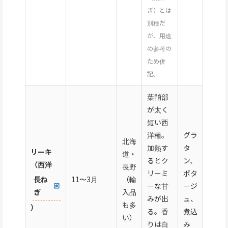
ぎ）とは
別種だ
が、用途
の参考の
ため併
記。
葉鞘部
が太く
短い西
洋種。
グラ
北海
加熱す
タ
リーキ
道・
るとク
ン、
（西洋
長野
リーミ
ポタ
長ね
11〜3月
（輸
ーな甘
ージ
ぎ
入品
みが出
ュ、
も多
）
る。香
煮込
い）
りは白
み