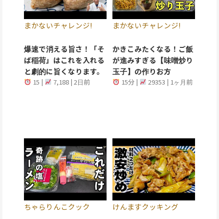
まかないチャレンジ!
まかないチャレンジ!
爆速で消える旨さ！「そ
かきこみたくなる！ご飯
ば稲荷」はこれを入れる
が進みすぎる【味噌炒り
と劇的に旨くなります。
玉子】の作りお方
15 |
7,188 | 2日前
15分 |
29353 | 1ヶ月前
ちゃらりんこクック
けんますクッキング