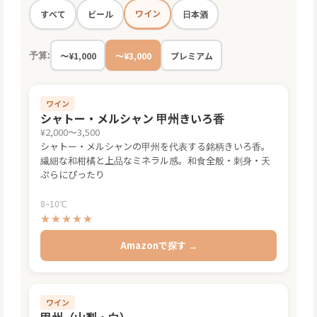
ワイン
すべて
ビール
日本酒
予算:
〜¥1,000
〜¥3,000
プレミアム
ワイン
シャトー・メルシャン 甲州きいろ香
¥2,000〜3,500
シャトー・メルシャンの甲州を代表する銘柄きいろ香。
繊細な和柑橘と上品なミネラル感。和食全般・刺身・天
ぷらにぴったり
8–10℃
★★★★★
Amazonで探す →
ワイン
甲州（山梨・白）