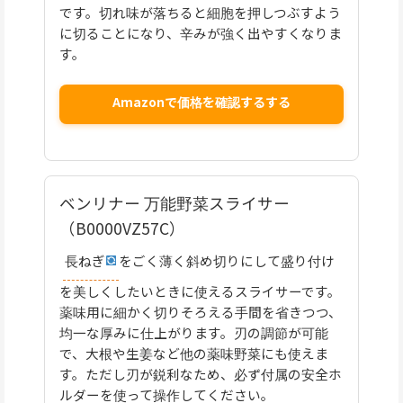
です。切れ味が落ちると細胞を押しつぶすよう
に切ることになり、辛みが強く出やすくなりま
す。
Amazonで価格を確認するする
ベンリナー 万能野菜スライサー
（B0000VZ57C）
長ねぎ
をごく薄く斜め切りにして盛り付け
を美しくしたいときに使えるスライサーです。
薬味用に細かく切りそろえる手間を省きつつ、
均一な厚みに仕上がります。刃の調節が可能
で、大根や生姜など他の薬味野菜にも使えま
す。ただし刃が鋭利なため、必ず付属の安全ホ
ルダーを使って操作してください。