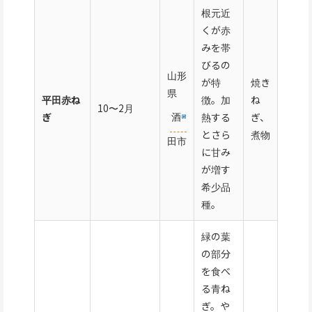
根元近
くが赤
みを帯
びるの
山形
が特
焼き
県
平田赤ね
徴。加
ね
10〜2月
酒
ぎ
熱する
ぎ、
とさら
煮物
田市
に甘み
が増す
希少品
種。
緑の葉
の部分
を食べ
る青ね
ぎ。や