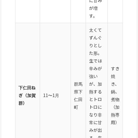
に甘み
が増
す。
太くて
ずんぐ
りとし
た形。
生では
辛みが
すき
強い
焼
群馬
が、加
き、
下仁田ね
県下
熱する
鍋、
ぎ（加賀
11〜1月
仁田
とトロ
煮物
群）
町
トロに
（加
なり非
熱専
常に甘
用）
みが出
る。生