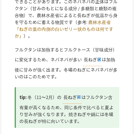
できることがあります。このネバネバの正体はフル
クタン（甘みのもとになる成分 / 多糖類と糖類の複
合物）で、農林水産省によると長ねぎが低温から身
を守るために蓄える物質です（参考:
農林水産省
「ねぎの葉の内側の白いゼリー状のものは何です
か」
）。
フルクタンは加熱するとフルクトース（甘味成分）
に変化するため、ネバネバが多い
長ねぎ
は加熱
後に甘みが強く出ます。冬場のねぎにネバネバが多
いのはこのためです。
tip:
冬（11〜2月）の
長ねぎ
はフルクタン含
有量が高くなるため、同じ条件で比べると夏よ
り甘みが強くなります。焼きねぎや鍋には冬場
の長ねぎが特に向いています。