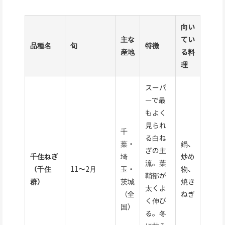
向い
主な
てい
品種名
旬
特徴
産地
る料
理
スーパ
ーで最
もよく
見られ
千
る白ね
葉・
鍋、
ぎの主
千住ねぎ
埼
炒め
流。葉
（千住
11〜2月
玉・
物、
鞘部が
群）
茨城
焼き
太くよ
（全
ねぎ
く伸び
国）
る。冬