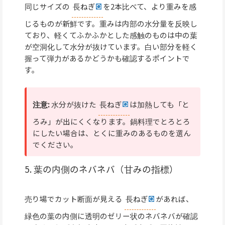
同じサイズの
長ねぎ
を2本比べて、より重みを感
じるものが新鮮です。重みは内部の水分量を反映し
ており、軽くてふかふかとした感触のものは中の葉
が空洞化して水分が抜けています。白い部分を軽く
握って弾力があるかどうかも確認するポイントで
す。
注意:
水分が抜けた
長ねぎ
は加熱しても「と
ろみ」が出にくくなります。鍋料理でとろとろ
にしたい場合は、とくに重みのあるものを選ん
でください。
5. 葉の内側のネバネバ（甘みの指標）
売り場でカット断面が見える
長ねぎ
があれば、
緑色の葉の内側に透明のゼリー状のネバネバが確認