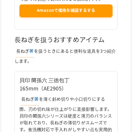
Amazonで価格を確認するする
長ねぎを扱うおすすめアイテム
長ねぎ
を扱うときにあると便利な道具を3つ紹介
します。
貝印 関孫六 三徳包丁
165mm（AE2905）
長ねぎ
を薄く斜め切りや小口切りにする
際、刃の切れ味が仕上がりに直接影響します。
貝印の関孫六シリーズは硬度と薄刃のバランス
が取れており、長ねぎの薄切りがスムーズで
す。食洗機対応で手入れがしやすい点も実用的