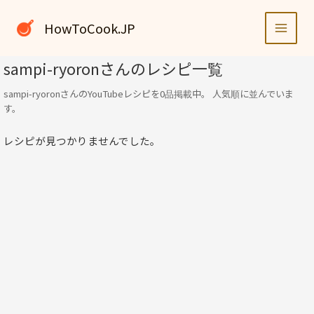
内
容
HowToCook.JP
を
ス
sampi-ryoronさんのレシピ一覧
キ
ッ
sampi-ryoronさんのYouTubeレシピを0品掲載中。 人気順に並んでいま
プ
す。
レシピが見つかりませんでした。