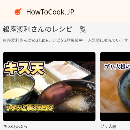
内
HowToCook.JP
容
を
ス
銀座渡利さんのレシピ一覧
キ
銀座渡利さんのYouTubeレシピを2品掲載中。 人気順に並んでいます
ッ
プ
キスの天ぷら
ブリ大根