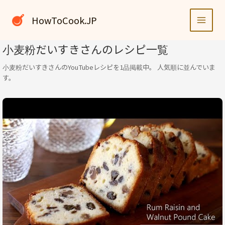
内
容
HowToCook.JP
を
ス
小麦粉だいすきさんのレシピ一覧
キ
ッ
小麦粉だいすきさんのYouTubeレシピを1品掲載中。 人気順に並んでいま
プ
す。