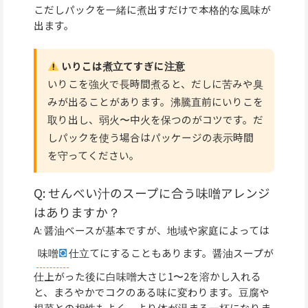
こだしパックを一緒に煮出すだけで本格的な風味が
出ます。
いりこは煮立てすぎに注意
いりこを強火で長時間煮ると、だしに苦みや臭
みが出ることがあります。沸騰直前にいりこを
取り出し、弱火〜中火を保つのがコツです。だ
しパックを使う場合はパッケージの表示時間
を守ってください。
Q: せんべい汁のスープに合う味噌アレンジ
はありますか？
A: 醤油ベースが基本ですが、地域や家庭によっては
味噌
仕立てにすることもあります。醤油スープが
仕上がった後に白味噌大さじ1〜2を溶かし入れる
と、まろやかでコクのある味に変わります。豆腐や
根菜との相性もよく、より体が温まる一杯になりま