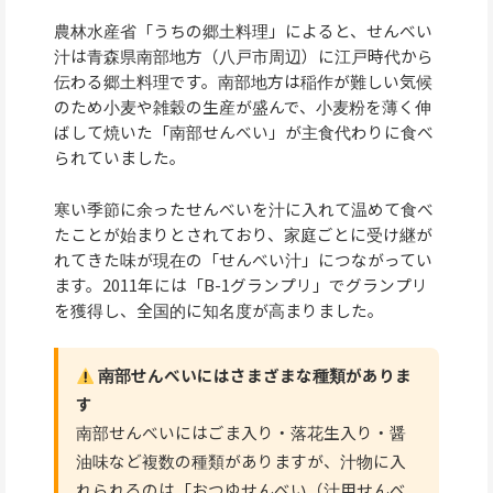
農林水産省「うちの郷土料理」によると、せんべい
汁は青森県南部地方（八戸市周辺）に江戸時代から
伝わる郷土料理です。南部地方は稲作が難しい気候
のため小麦や雑穀の生産が盛んで、小麦粉を薄く伸
ばして焼いた「南部せんべい」が主食代わりに食べ
られていました。
寒い季節に余ったせんべいを汁に入れて温めて食べ
たことが始まりとされており、家庭ごとに受け継が
れてきた味が現在の「せんべい汁」につながってい
ます。2011年には「B-1グランプリ」でグランプリ
を獲得し、全国的に知名度が高まりました。
南部せんべいにはさまざまな種類がありま
す
南部せんべいにはごま入り・落花生入り・醤
油味など複数の種類がありますが、汁物に入
れられるのは「おつゆせんべい（汁用せんべ