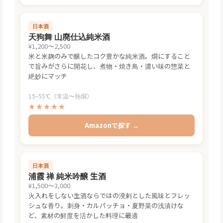
日本酒
天狗舞 山廃仕込純米酒
¥1,200〜2,500
米と米麹のみで醸したコク豊かな純米酒。燗にすること
で旨みがさらに開花し、煮物・焼き鳥・濃い味の惣菜と
絶妙にマッチ
15–55℃（常温〜熱燗）
★★★★★
Amazonで探す →
日本酒
浦霞 禅 純米吟醸 生酒
¥1,500〜3,000
火入れをしない生酒ならではの溌剌とした風味とフレッ
シュな香り。刺身・カルパッチョ・夏野菜の浅漬けな
ど、素材の鮮度を活かした料理に最適