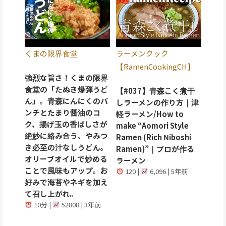
くまの限界食堂
ラーメンクック
【RamenCookingCH】
強烈な旨さ！くまの限界
食堂の「たぬき爆弾うど
【#037】青森こく煮干
ん」。青森にんにくのパ
しラーメンの作り方｜津
ンチとたまり醤油のコ
軽ラーメン/How to
ク、揚げ玉の香ばしさが
make “Aomori Style
絶妙に絡み合う、やみつ
Ramen (Rich Niboshi
き必至の汁なしうどん。
Ramen)”｜プロが作る
オリーブオイルで炒める
ラーメン
ことで風味もアップ。お
120 |
6,096 | 5年前
好みで海苔やネギを加え
て召し上がれ。
10分 |
52808 | 3年前