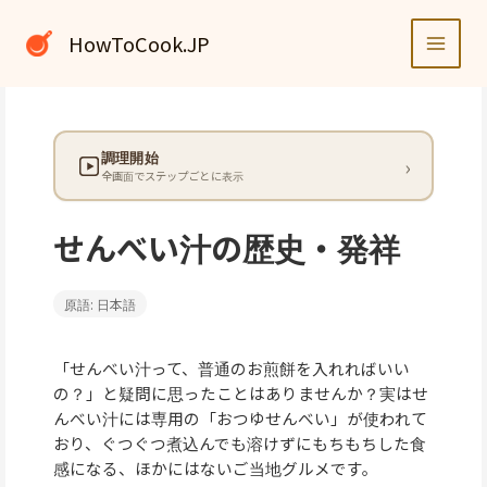
内
容
HowToCook.JP
を
ス
キ
ッ
調理開始
プ
全画面でステップごとに表示
せんべい汁の歴史・発祥
原語: 日本語
「せんべい汁って、普通のお煎餅を入れればいい
の？」と疑問に思ったことはありませんか？実はせ
んべい汁には専用の「おつゆせんべい」が使われて
おり、ぐつぐつ煮込んでも溶けずにもちもちした食
感になる、ほかにはないご当地グルメです。