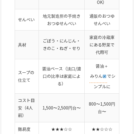
OK）
地元製造所の手焼き
通販のおつゆ
せんべい
おつゆせんべい
せんべい
家庭の冷蔵庫
ごぼう・にんじん・
具材
にある野菜で
きのこ・ねぎ・せり
代用可
醤油＋
醤油ベース（淡口/濃
スープの
口の比率は家庭によ
みりん
でシ
仕立て
る）
ンプルに
コスト目
800〜1,500円
安（4人
1,500〜2,500円台〜
台〜
前）
難易度
★★★☆☆
★★☆☆☆