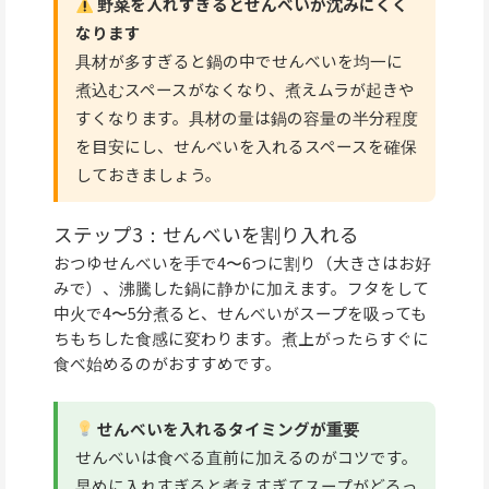
野菜を入れすぎるとせんべいが沈みにくく
なります
具材が多すぎると鍋の中でせんべいを均一に
煮込むスペースがなくなり、煮えムラが起きや
すくなります。具材の量は鍋の容量の半分程度
を目安にし、せんべいを入れるスペースを確保
しておきましょう。
ステップ3：せんべいを割り入れる
おつゆせんべいを手で4〜6つに割り（大きさはお好
みで）、沸騰した鍋に静かに加えます。フタをして
中火で4〜5分煮ると、せんべいがスープを吸っても
ちもちした食感に変わります。煮上がったらすぐに
食べ始めるのがおすすめです。
せんべいを入れるタイミングが重要
せんべいは食べる直前に加えるのがコツです。
早めに入れすぎると煮えすぎてスープがどろっ