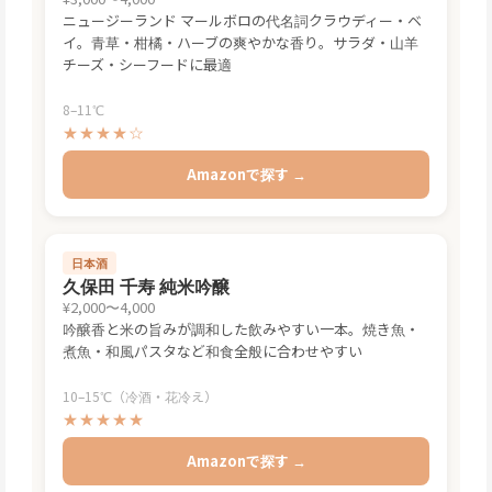
ニュージーランド マールボロの代名詞クラウディー・ベ
イ。青草・柑橘・ハーブの爽やかな香り。サラダ・山羊
チーズ・シーフードに最適
8–11℃
★★★★☆
Amazonで探す →
日本酒
久保田 千寿 純米吟醸
¥2,000〜4,000
吟醸香と米の旨みが調和した飲みやすい一本。焼き魚・
煮魚・和風パスタなど和食全般に合わせやすい
10–15℃（冷酒・花冷え）
★★★★★
Amazonで探す →