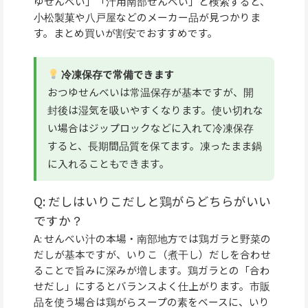
ゆせんべい」「汁用南部せんべい」と検索すると、
小松製菓や八戸屋などのメーカー品が見つかりま
す。まとめ買いが割安でおすすめです。
冷凍保存で常備できます
おつゆせんべいは常温保存が基本ですが、開
封後は湿気を吸いやすくなります。使い切れな
い場合はジップロックなどに入れて冷凍保存
すると、長期間品質を保てます。凍ったまま鍋
に入れることもできます。
Q: だしはいりこだしと鶏がらどちらがいい
ですか？
A: せんべい汁の本場・南部地方では鶏ガラと野菜の
だしが基本ですが、いりこ（煮干し）だしを合わせ
ることで旨みに深みが増します。鶏ガラとの「合わ
せだし」にするとバランスよく仕上がります。市販
品を使う場合は鶏がらスープの素をベースに、いり