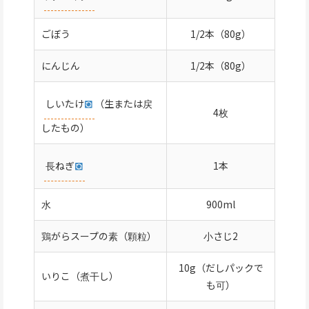
ごぼう
1/2本（80g）
にんじん
1/2本（80g）
しいたけ
（生または戻
4枚
したもの）
長ねぎ
1本
水
900ml
鶏がらスープの素（顆粒）
小さじ2
10g（だしパックで
いりこ（煮干し）
も可）