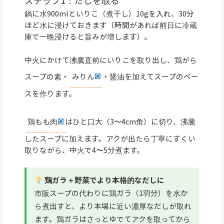
ステップ1：だしを取る
鍋に水900mlといりこ（煮干し）10gを入れ、30分
ほど水に浸けておきます（時間があれば前日に冷蔵
庫で一晩浸けると旨みが増します）。
中火にかけて沸騰直前にいりこを取り出し、鶏がら
スープの素・
みりん
・醤油を加えてスープのベー
スを作ります。
鶏もも肉
はひと口大（3〜4cm角）に切り、沸騰
したスープに加えます。アクが出たら丁寧にすくい
取りながら、中火で4〜5分煮ます。
鶏ガラ＋野菜でより本格的なだしに
市販スープの代わりに鶏ガラ（1羽分）を水か
ら煮出すと、より本場に近い濃厚なだしが取れ
ます。鶏ガラはさっとゆでてアクを取ってから