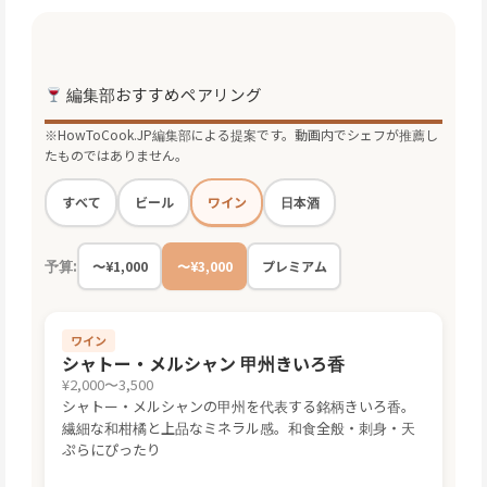
編集部おすすめペアリング
※HowToCook.JP編集部による提案です。動画内でシェフが推薦し
たものではありません。
ワイン
すべて
ビール
日本酒
予算:
〜¥1,000
〜¥3,000
プレミアム
ワイン
シャトー・メルシャン 甲州きいろ香
¥2,000〜3,500
シャトー・メルシャンの甲州を代表する銘柄きいろ香。
繊細な和柑橘と上品なミネラル感。和食全般・刺身・天
ぷらにぴったり