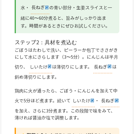
水・
長ねぎ
の青い部分・生姜スライスと一
緒に40〜60分煮ると、旨みがしっかり出ま
す。時間があるときにぜひお試しください。
ステップ2：具材を煮込む
ごぼうはたわしで洗い、ピーラーか包丁でささがき
にして水にさらします（3〜5分）。にんじんは半月
切り、
しいたけ
は薄切りにします。
長ねぎ
は
斜め薄切りにします。
鶏肉に火が通ったら、ごぼう・にんじんを加えて中
火で5分ほど煮ます。続いて
しいたけ
・
長ねぎ
を加え、さらに3分煮ます。この段階で味をみて、
薄ければ醤油か塩で調整します。