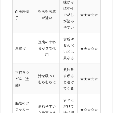
味がほ
ぼ中性
白玉粉団
もちもち感
でだし
★★★☆☆
子
が近い
が染み
やすい
食感は
豆腐のやわ
せんべ
厚揚げ
らかさで代
★★☆☆☆
いとは
用
異なる
煮込み
平打ちう
汁を吸って
すぎる
どん（太
★★★☆☆
もちもちに
と溶け
麺）
てくる
すぐに
無塩のク
崩れやすい
溶けて
ラッカー
★☆☆☆☆
ため不向き
汁が濁