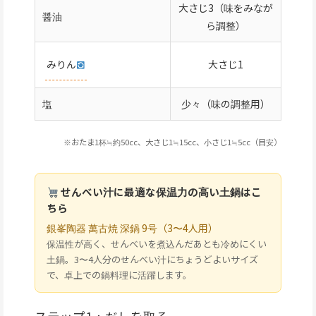
大さじ3（味をみなが
醤油
ら調整）
みりん
大さじ1
塩
少々（味の調整用）
※おたま1杯≒約50cc、大さじ1≒15cc、小さじ1≒5cc（目安）
せんべい汁に最適な保温力の高い土鍋はこ
ちら
銀峯陶器 萬古焼 深鍋 9号（3〜4人用）
保温性が高く、せんべいを煮込んだあとも冷めにくい
土鍋。3〜4人分のせんべい汁にちょうどよいサイズ
で、卓上での鍋料理に活躍します。