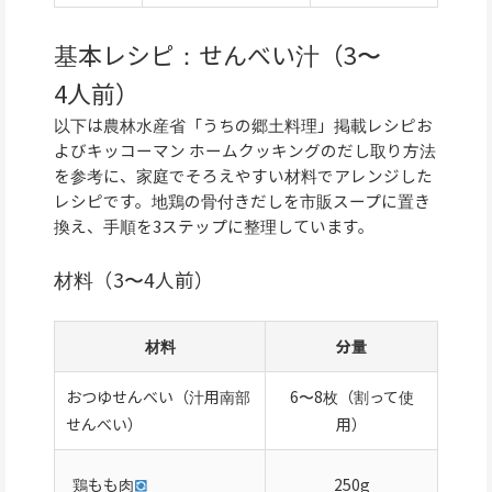
基本レシピ：せんべい汁（3〜
4人前）
以下は農林水産省「うちの郷土料理」掲載レシピお
よびキッコーマン ホームクッキングのだし取り方法
を参考に、家庭でそろえやすい材料でアレンジした
レシピです。地鶏の骨付きだしを市販スープに置き
換え、手順を3ステップに整理しています。
材料（3〜4人前）
材料
分量
おつゆせんべい（汁用南部
6〜8枚（割って使
せんべい）
用）
鶏もも肉
250g