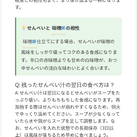
す。
せんべいと
味噌
の相性
味噌
仕立てにする場合、せんべいが味噌の
風味をしっかり吸ってコクのある食感になりま
す。辛口の赤味噌よりも甘めの白味噌が、おつ
ゆせんべいの淡白な味わいとよく合います。
Q: 残ったせんべい汁の翌日の食べ方は？
A: せんべい汁は翌日になるとせんべいがスープをた
っぷり吸い、よりもちもちした食感になります。再
加熱する際はせんべいが崩れやすくなるため、弱火
でゆっくり温めてください。スープが少なくなって
いたら水や鶏がらスープを足して調整します。な
お、せんべいを入れた状態での長期保存（3日以
上）は風味が落ちるため早めに食べましょう。