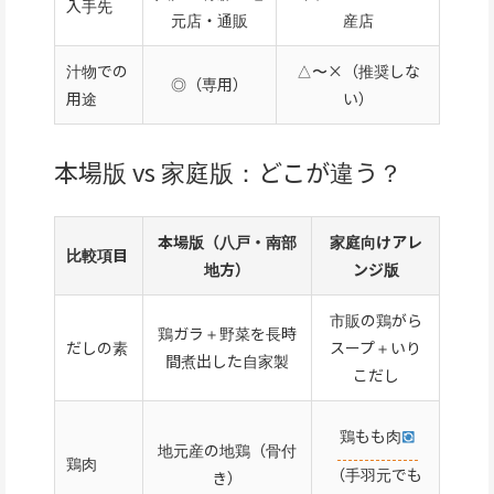
入手先
元店・通販
産店
汁物での
△〜×（推奨しな
◎（専用）
用途
い）
本場版 vs 家庭版：どこが違う？
本場版（八戸・南部
家庭向けアレ
比較項目
地方）
ンジ版
市販の鶏がら
鶏ガラ＋野菜を長時
だしの素
スープ＋いり
間煮出した自家製
こだし
鶏もも肉
地元産の地鶏（骨付
鶏肉
（手羽元でも
き）