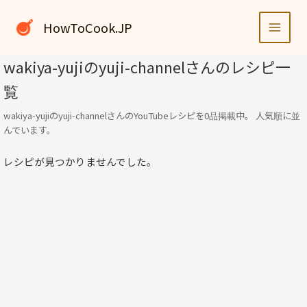
内
容
HowToCook.JP
を
ス
wakiya-yujiのyuji-channelさんのレシピ一
キ
覧
ッ
プ
wakiya-yujiのyuji-channelさんのYouTubeレシピを0品掲載中。 人気順に並
んでいます。
レシピが見つかりませんでした。