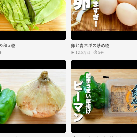
の和え物
卵と青ネギの炒め物
分
▶ 12.5万回
⏱ 5分