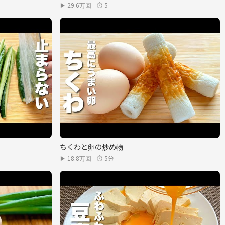
▶ 29.6万回
⏱ 5
ちくわと卵の炒め物
▶ 18.8万回
⏱ 5分