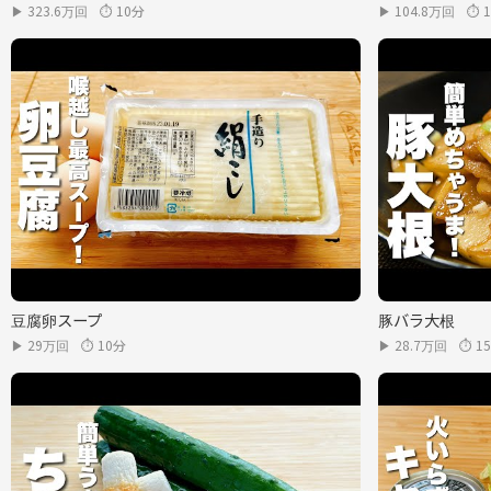
▶ 323.6万回
⏱ 10分
▶ 104.8万回
⏱ 
豆腐卵スープ
豚バラ大根
▶ 29万回
⏱ 10分
▶ 28.7万回
⏱ 1