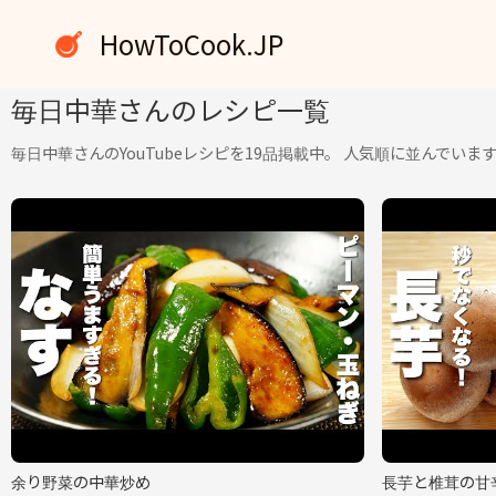
内
HowToCook.JP
容
を
ス
毎日中華さんのレシピ一覧
キ
毎日中華さんのYouTubeレシピを19品掲載中。 人気順に並んでいま
ッ
プ
余り野菜の中華炒め
長芋と椎茸の甘