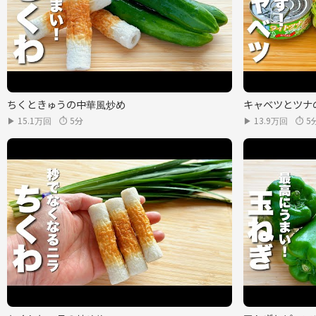
ちくときゅうの中華風炒め
キャベツとツナ
▶ 15.1万回
⏱ 5分
▶ 13.9万回
⏱ 5