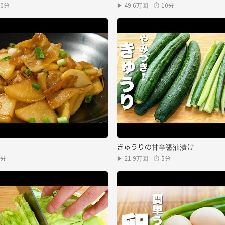
10分
▶ 49.6万回
⏱ 10分
きゅうりの甘辛醤油漬け
5分
▶ 21.9万回
⏱ 5分