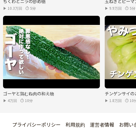
ちくわとニラの炒め物
玉ねぎとピーマ
▶ 10.3万回
⏱ 5分
▶ 9.9万回
⏱ 5分
ゴーヤと鶏むね肉の和え物
チンゲンサイの
▶ 4万回
⏱ 10分
▶ 1.8万回
⏱ 10
プライバシーポリシー
利用規約
運営者情報
お問い