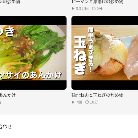
ンの炒め物
ピーマンと厚揚げの炒め物
▶ 9.9万回
⏱ 5分
あんかけ
鶏むね肉と玉ねぎの炒め物
分
▶ 7回
⏱ 10分
合わせ