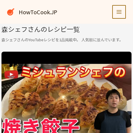
内
容
HowToCook.JP
を
ス
森シェフさんのレシピ一覧
キ
ッ
森シェフさんのYouTubeレシピを1品掲載中。 人気順に並んでいます。
プ