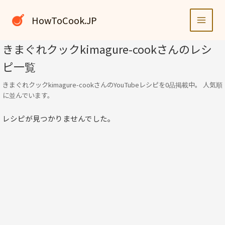
内
容
HowToCook.JP
を
ス
きまぐれクックkimagure-cookさんのレシ
キ
ピ一覧
ッ
プ
きまぐれクックkimagure-cookさんのYouTubeレシピを0品掲載中。 人気順
に並んでいます。
レシピが見つかりませんでした。