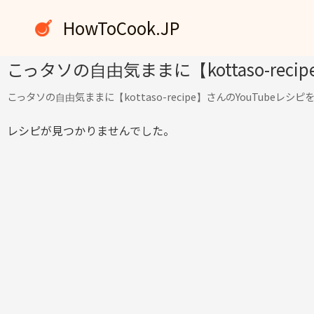
内
HowToCook.JP
容
を
ス
こっタソの自由気ままに【kottaso-rec
キ
こっタソの自由気ままに【kottaso-recipe】さんのYouTubeレ
ッ
プ
レシピが見つかりませんでした。